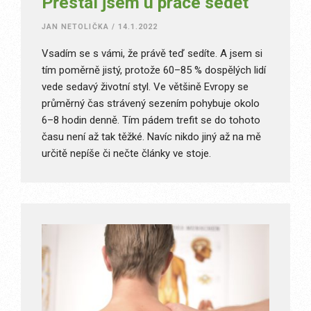
Přestal jsem u práce sedět
JAN NETOLIČKA
/
14.1.2022
Vsadím se s vámi, že právě teď sedíte. A jsem si
tím poměrně jistý, protože 60–85 % dospělých lidí
vede sedavý životní styl. Ve většině Evropy se
průměrný čas strávený sezením pohybuje okolo
6–8 hodin denně. Tím pádem trefit se do tohoto
času není až tak těžké. Navíc nikdo jiný až na mě
určitě nepíše či nečte články ve stoje.