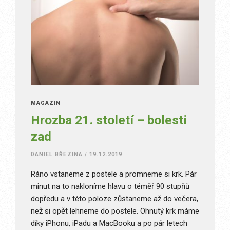
MAGAZÍN
Hrozba 21. století – bolesti
zad
DANIEL BŘEZINA
/
19.12.2019
Ráno vstaneme z postele a promneme si krk. Pár
minut na to nakloníme hlavu o téměř 90 stupňů
dopředu a v této poloze zůstaneme až do večera,
než si opět lehneme do postele. Ohnutý krk máme
díky iPhonu, iPadu a MacBooku a po pár letech