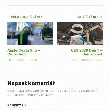
Post
PŘEDCHOZÍ ČLÁNEK
DALŠÍ ČLÁNEK
navigation
Apple Cesta Snů –
CES 2020 Den 1 –
Cupertino
Domácnost
FILIP BROŽ
/
6.1.2020
FILIP BROŽ
/
8.1.2020
Napsat komentář
VAŠE E-MAILOVÁ ADRESA NEBUDE ZVEŘEJNĚNA.
VYŽADOVANÉ
INFORMACE JSOU OZNAČENY
*
KOMENTÁŘ
*