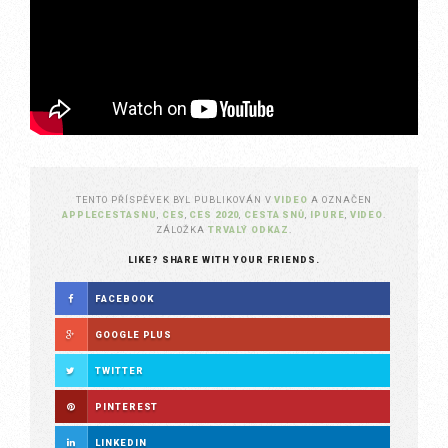
TENTO PŘÍSPĚVEK BYL PUBLIKOVÁN V
VIDEO
A OZNAČEN
APPLECESTASNU
,
CES
,
CES 2020
,
CESTA SNŮ
,
IPURE
,
VIDEO
.
ZÁLOŽKA
TRVALÝ ODKAZ
.
LIKE? SHARE WITH YOUR FRIENDS.
FACEBOOK
GOOGLE PLUS
TWITTER
PINTEREST
LINKEDIN