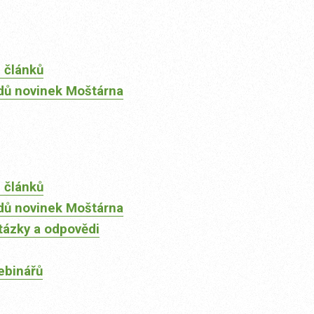
 článků
dů novinek Moštárna
 článků
dů novinek Moštárna
tázky a odpovědi
ebinářů