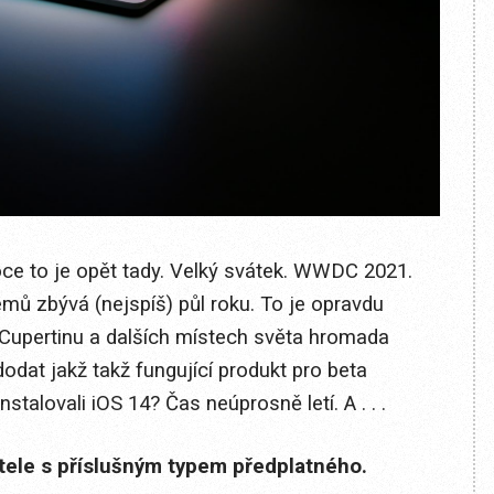
roce to je opět tady. Velký svátek. WWDC 2021.
mů zbývá (nejspíš) půl roku. To je opravdu
Cupertinu a dalších místech světa hromada
dodat jakž takž fungující produkt pro beta
nstalovali iOS 14? Čas neúprosně letí. A . . .
itele s příslušným typem předplatného.