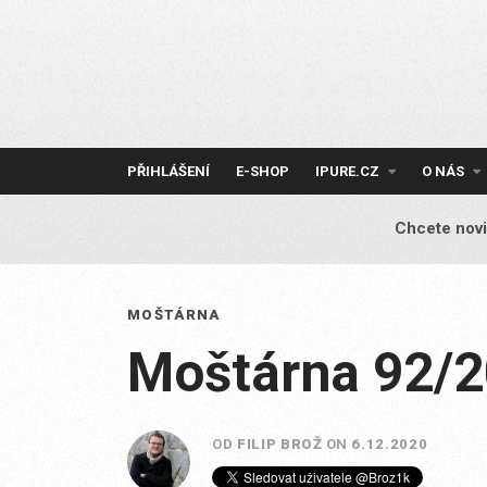
Skip
to
content
PŘIHLÁŠENÍ
E-SHOP
IPURE.CZ
O NÁS
Chcete novi
MOŠTÁRNA
Moštárna 92/
OD
FILIP BROŽ
ON
6.12.2020