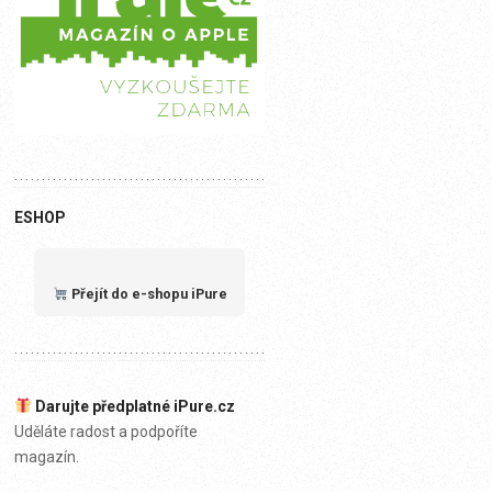
ESHOP
Přejít do e-shopu iPure
Darujte předplatné iPure.cz
Uděláte radost a podpoříte
magazín.