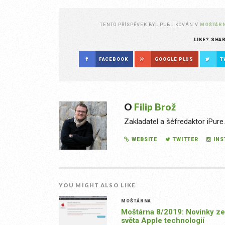
TENTO PŘÍSPĚVEK BYL PUBLIKOVÁN V
MOŠTÁR
LIKE? SHA
FACEBOOK
GOOGLE PLUS
T
O
Filip Brož
Zakladatel a šéfredaktor iPure
WEBSITE
TWITTER
IN
YOU MIGHT ALSO LIKE
MOŠTÁRNA
Moštárna 8/2019: Novinky ze
světa Apple technologií