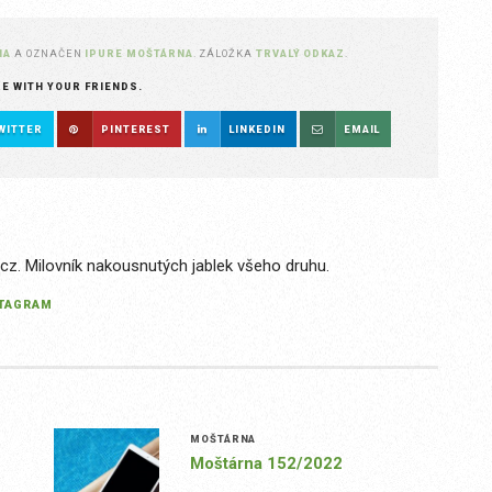
NA
A OZNAČEN
IPURE MOŠTÁRNA
. ZÁLOŽKA
TRVALÝ ODKAZ
.
RE WITH YOUR FRIENDS.
WITTER
PINTEREST
LINKEDIN
EMAIL
.cz. Milovník nakousnutých jablek všeho druhu.
STAGRAM
MOŠTÁRNA
Moštárna 152/2022