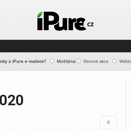
IPURE.CZ
Prémiový Apple e-
magazín, který vychází
každý týden. Žádné
reklamy, žádné
spekulace, jen čistý
obsah pro všechny
nky z iPure e-mailem?
Moštárna
Slevové akce
Webin
Apple fandy. Recenze,
komentáře a praktické
návody, jak začlenit
Apple zařízení do
každodenního života.
2020
0