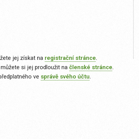
ete jej získat na
registrační stránce
.
 můžete si jej prodloužit na
členské stránce
.
předplatného ve
správě svého účtu
.