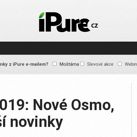
IPURE.CZ
Prémiový Apple e-
magazín, který vychází
každý týden. Žádné
reklamy, žádné
spekulace, jen čistý
obsah pro všechny
nky z iPure e-mailem?
Moštárna
Slevové akce
Webin
Apple fandy. Recenze,
komentáře a praktické
návody, jak začlenit
Apple zařízení do
každodenního života.
019: Nové Osmo,
ší novinky