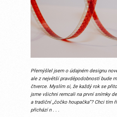
Přemýšlel jsem o údajném designu novéh
ale z největší pravděpodobností bude mí
čtverce. Myslím si, že každý rok se přit
jsme všichni remcali na první snímky d
a tradiční „čočko houpačka”? Chci tím ř
přichází n . . .