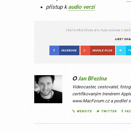
přístup k
audio verzi
TENTO PŘÍSPĚVEK BYL PUBLIKOVÁN V
MOŠ
LIKE? SHA
FACEBOOK
GOOGLE PLUS
T
O
Jan Březina
Videocaster, cestovatel, fotog
certifikovaným trenérem Apple
www.MacForum.cz a podílel se 
WEBSITE
TWITTER
FA