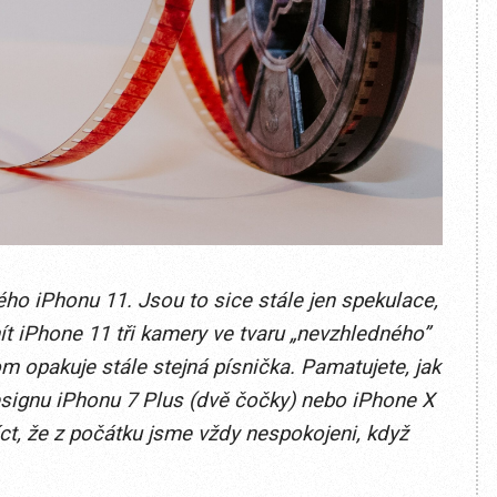
o iPhonu 11. Jsou to sice stále jen spekulace,
t iPhone 11 tři kamery ve tvaru „nevzhledného”
om opakuje stále stejná písnička. Pamatujete, jak
esignu iPhonu 7 Plus (dvě čočky) nebo iPhone X
íct, že z počátku jsme vždy nespokojeni, když