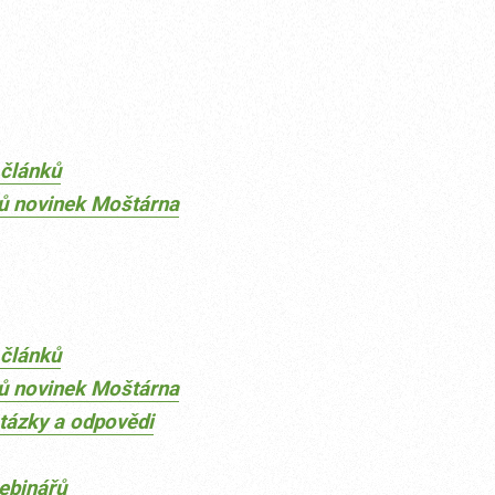
článků
dů novinek Moštárna
článků
dů novinek Moštárna
tázky a odpovědi
ebinářů