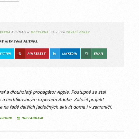
TÁRNA
A OZNAČEN
MOŠTÁRNA
. ZÁLOŽKA
TRVALÝ ODKAZ
.
RE WITH YOUR FRIENDS.
WITTER
PINTEREST
LINKEDIN
EMAIL
raf a dlouholetý propagátor Apple. Postupně se stal
 a certifikovaným expertem Adobe. Založil projekt
na řadě dalších jablečných aktivit doma i v zahraničí.
CEBOOK
INSTAGRAM