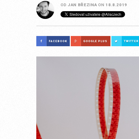
OD
JAN BŘEZINA
ON
18.8.2019
FACEBOOK
GOOGLE PLUS
TWITTER