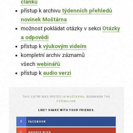
článků
přístup k archivu
týdenních přehledů
novinek Moštárna
možnost pokládat otázky v sekci
Otázky
a odpovědi
přístup k
výukovým videím
kompletní archiv záznamů
všech
webinářů
přístup k
audio verzi
THIS ENTRY WAS POSTED IN
MOŠTÁRNA
. BOOKMARK THE
PERMALINK
.
LIKE? SHARE WITH YOUR FRIENDS.
FACEBOOK
GOOGLE PLUS