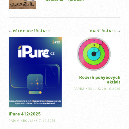
Post
PŘEDCHOZÍ ČLÁNEK
DALŠÍ ČLÁNEK
navigation
Rozvrh pohybových
aktivit
RADIM KROULÍK
/
20.10.2025
iPure 412/2025
RADIM KROULÍK
/
17.10.2025