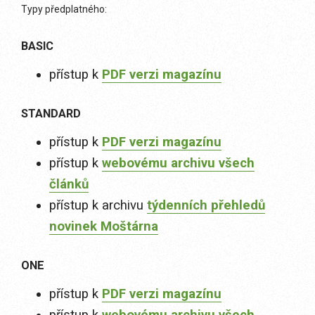
Typy předplatného:
BASIC
přístup k
PDF verzi magazínu
STANDARD
přístup k
PDF verzi magazínu
přístup k
webovému archivu všech
článků
přístup k archivu
týdenních přehledů
novinek Moštárna
ONE
přístup k
PDF verzi magazínu