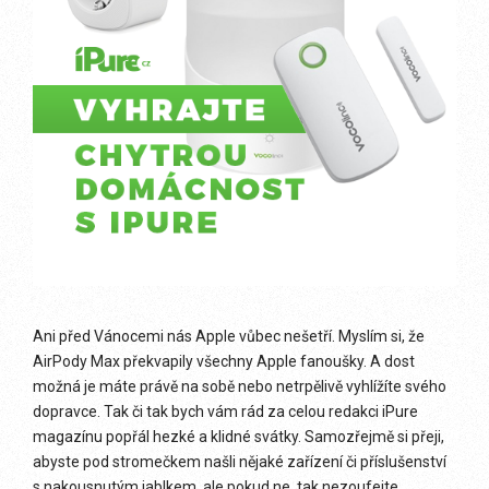
Ani před Vánocemi nás Apple vůbec nešetří. Myslím si, že
AirPody Max překvapily všechny Apple fanoušky. A dost
možná je máte právě na sobě nebo netrpělivě vyhlížíte svého
dopravce. Tak či tak bych vám rád za celou redakci iPure
magazínu popřál hezké a klidné svátky. Samozřejmě si přeji,
abyste pod stromečkem našli nějaké zařízení či příslušenství
s nakousnutým jablkem, ale pokud ne, tak nezoufejte.