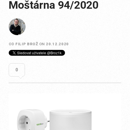
Moštárna 94/2020
OD
FILIP BROŽ
ON
20.12.2020
0