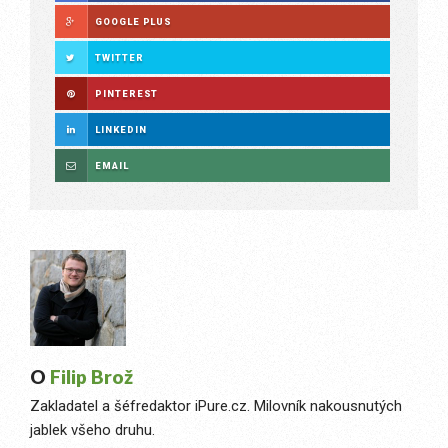
GOOGLE PLUS
TWITTER
PINTEREST
LINKEDIN
EMAIL
O
Filip Brož
Zakladatel a šéfredaktor iPure.cz. Milovník nakousnutých
jablek všeho druhu.