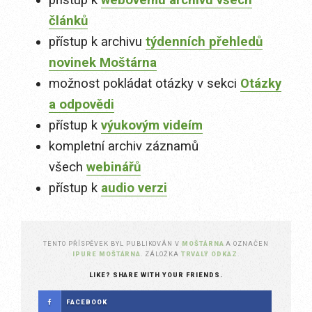
přístup k
webovému archivu všech
článků
přístup k archivu
týdenních přehledů
novinek Moštárna
možnost pokládat otázky v sekci
Otázky
a odpovědi
přístup k
výukovým videím
kompletní archiv záznamů
všech
webinářů
přístup k
audio verzi
TENTO PŘÍSPĚVEK BYL PUBLIKOVÁN V
MOŠTÁRNA
A OZNAČEN
IPURE MOŠTÁRNA
. ZÁLOŽKA
TRVALÝ ODKAZ
.
LIKE? SHARE WITH YOUR FRIENDS.
FACEBOOK