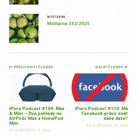
MOŠTÁRNA
Moštárna 243/2025
Post
PŘEDCHOZÍ ČLÁNEK
DALŠÍ ČLÁNEK
navigation
iPure Podcast #109: Max
iPure Podcast #110: Má
& Mini – Dva pohledy na
Facebook právo znát
AirPods Max a HomePod
naše data?
Mini
FILIP BROŽ
/
25.12.2020
FILIP BROŽ
/
18.12.2020