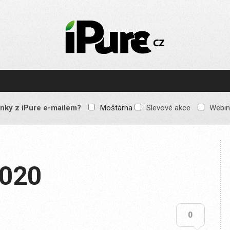
IPURE.CZ
Prémiový Apple e-
magazín, který vychází
každý týden. Žádné
reklamy, žádné
spekulace, jen čistý
obsah pro všechny
nky z iPure e-mailem?
Moštárna
Slevové akce
Webin
Apple fandy. Recenze,
komentáře a praktické
návody, jak začlenit
Apple zařízení do
každodenního života.
2020
0