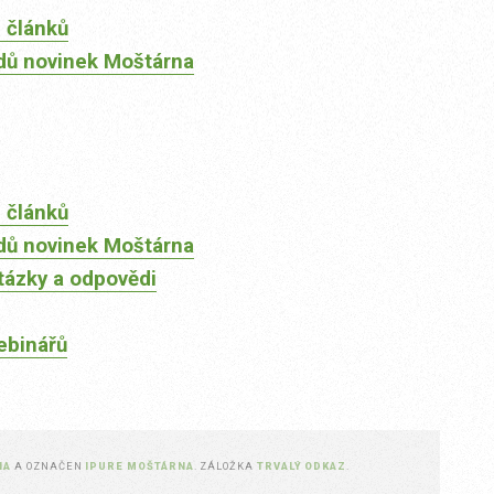
 článků
dů novinek Moštárna
 článků
dů novinek Moštárna
tázky a odpovědi
ebinářů
NA
A OZNAČEN
IPURE MOŠTÁRNA
. ZÁLOŽKA
TRVALÝ ODKAZ
.