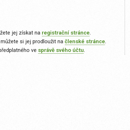
ete jej získat na
registrační stránce
.
 můžete si jej prodloužit na
členské stránce
.
předplatného ve
správě svého účtu
.