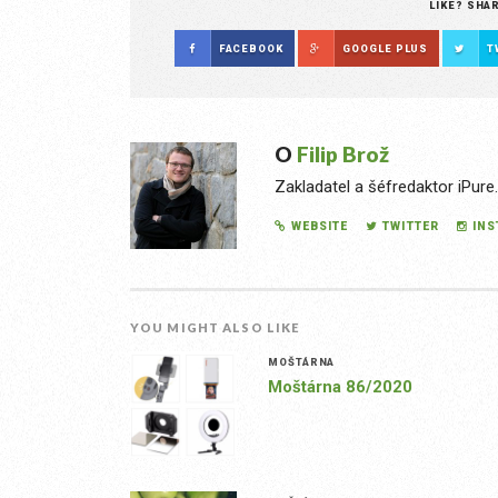
LIKE? SHA
FACEBOOK
GOOGLE PLUS
T
O
Filip Brož
Zakladatel a šéfredaktor iPure
WEBSITE
TWITTER
IN
YOU MIGHT ALSO LIKE
MOŠTÁRNA
Moštárna 86/2020