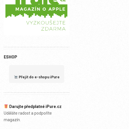
ESHOP
Přejít do e-shopu iPure
Darujte předplatné iPure.cz
Uděláte radost a podpoříte
magazín.