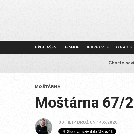
Skip
to
content
PŘIHLÁŠENÍ
E-SHOP
IPURE.CZ
O NÁS
Chcete novi
MOŠTÁRNA
Moštárna 67/
OD
FILIP BROŽ
ON
14.6.2020