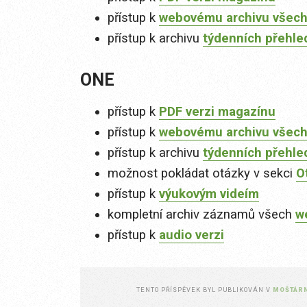
přístup k
webovému archivu všech
přístup k archivu
týdenních přehle
ONE
přístup k
PDF verzi magazínu
přístup k
webovému archivu všech
přístup k archivu
týdenních přehle
možnost pokládat otázky v sekci
O
přístup k
výukovým videím
kompletní archiv záznamů všech
w
přístup k
audio verzi
TENTO PŘÍSPĚVEK BYL PUBLIKOVÁN V
MOŠTÁR