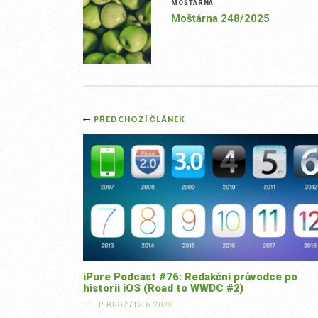
MOŠTÁRNA
Moštárna 248/2025
Post
PŘEDCHOZÍ ČLÁNEK
navigation
iPure Podcast #76: Redakční průvodce po
historii iOS (Road to WWDC #2)
FILIP BROŽ
/
12.6.2020