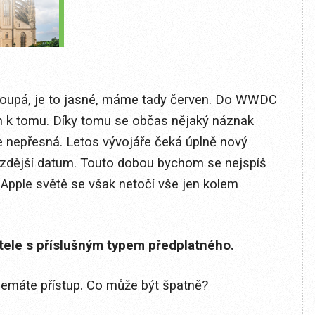
stoupá, je to jasné, máme tady červen. Do WWDC
in k tomu. Díky tomu se občas nějaký náznak
de nepřesná. Letos vývojáře čeká úplně nový
ozdější datum. Touto dobou bychom se nejspíš
 Apple světě se však netočí vše jen kolem
itele s příslušným typem předplatného.
 nemáte přístup. Co může být špatně?