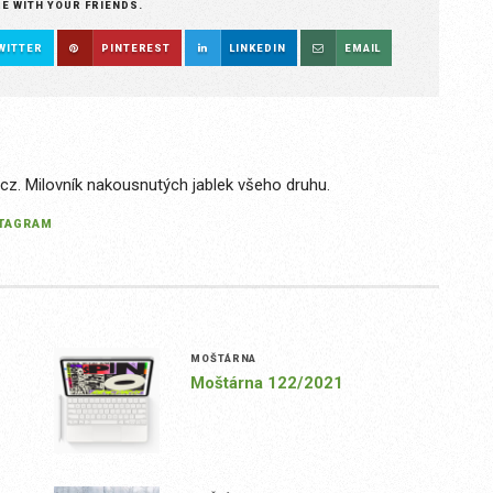
RE WITH YOUR FRIENDS.
WITTER
PINTEREST
LINKEDIN
EMAIL
.cz. Milovník nakousnutých jablek všeho druhu.
STAGRAM
MOŠTÁRNA
Moštárna 122/2021