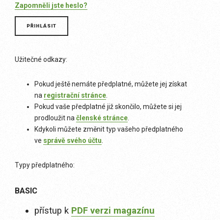
Zapomněli jste heslo?
Užitečné odkazy:
Pokud ještě nemáte předplatné, můžete jej získat
na
registrační stránce
.
Pokud vaše předplatné již skončilo, můžete si jej
prodloužit na
členské stránce
.
Kdykoli můžete změnit typ vašeho předplatného
ve
správě svého účtu
.
Typy předplatného:
BASIC
přístup k
PDF verzi magazínu