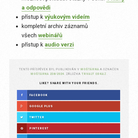
a odpovědi
přístup k
výukovým videím
kompletní archiv záznamů
všech
webinářů
přístup k
audio verzi
TENTO PŘÍSPĚVEK BYL PUBLIKOVÁN V
MOŠTÁRNA
A OZNAČEN
MOŠTÁRNA 238/2024
. ZÁLOŽKA
TRVALÝ ODKAZ
.
LIKE? SHARE WITH YOUR FRIENDS.
FACEBOOK
GOOGLE PLUS
TWITTER
PINTEREST