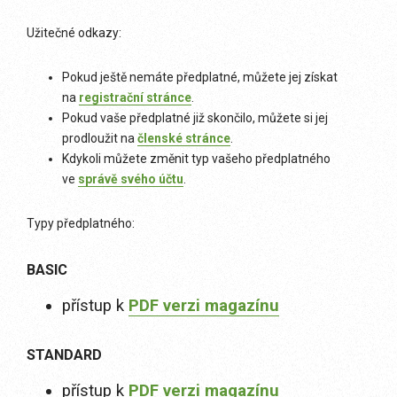
Užitečné odkazy:
Pokud ještě nemáte předplatné, můžete jej získat
na
registrační stránce
.
Pokud vaše předplatné již skončilo, můžete si jej
prodloužit na
členské stránce
.
Kdykoli můžete změnit typ vašeho předplatného
ve
správě svého účtu
.
Typy předplatného:
BASIC
přístup k
PDF verzi magazínu
STANDARD
přístup k
PDF verzi magazínu