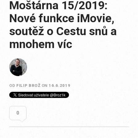
Moštárna 15/2019:
Nové funkce iMovie,
soutěž o Cestu snů a
mnohem víc
OD
FILIP BROŽ
ON
16.6.2019
0