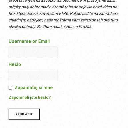
představených na začátku tohoto měsíce. A proto jsme další
střípky daly dohromady. Kromě toho se objevilo nové video na
hru, která dorazí uživatelům v létě. Pokud sedíte na zahrádce s
chladným nápojem, naše moštárna vám zajistí obsah pro tuto
chvilku pohody.
Za iPure redakci Honza Pražák.
Username or Email
Heslo
Zapamatuj si mne
Zapomněli jste heslo?