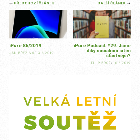
Post
PŘEDCHOZÍ ČLÁNEK
DALŠÍ ČLÁNEK
navigation
iPure 86/2019
iPure Podcast #29: Jsme
díky sociálním sítím
JAN BŘEZINA
/
13.6.2019
šťastnější?
FILIP BROŽ
/
16.6.2019