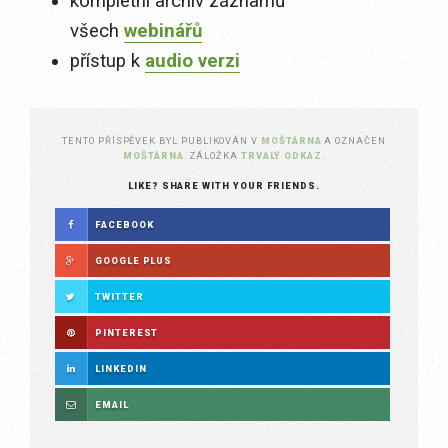
kompletní archiv záznamů
všech
webinářů
přístup k
audio verzi
TENTO PŘÍSPĚVEK BYL PUBLIKOVÁN V
MOŠTÁRNA
A OZNAČEN
MOŠTÁRNA
. ZÁLOŽKA
TRVALÝ ODKAZ
.
LIKE? SHARE WITH YOUR FRIENDS.
FACEBOOK
GOOGLE PLUS
TWITTER
PINTEREST
LINKEDIN
EMAIL