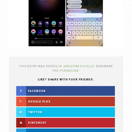
THIS ENTRY WAS POSTED IN
JABLEČNÉ PICOLLO
. BOOKMARK
THE
PERMALINK
.
LIKE? SHARE WITH YOUR FRIENDS.
FACEBOOK
GOOGLE PLUS
TWITTER
PINTEREST