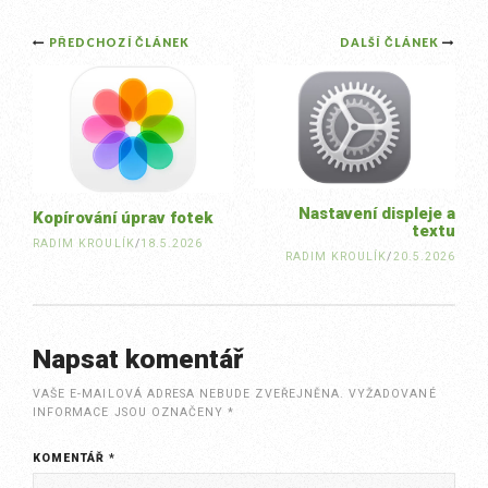
Post
PŘEDCHOZÍ ČLÁNEK
DALŠÍ ČLÁNEK
navigation
Nastavení displeje a
Kopírování úprav fotek
textu
RADIM KROULÍK
/
18.5.2026
RADIM KROULÍK
/
20.5.2026
Napsat komentář
VAŠE E-MAILOVÁ ADRESA NEBUDE ZVEŘEJNĚNA.
VYŽADOVANÉ
INFORMACE JSOU OZNAČENY
*
KOMENTÁŘ
*