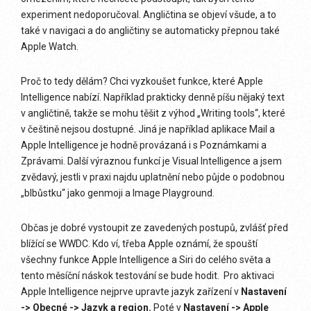
experiment nedoporučoval. Angličtina se objeví všude, a to
také v navigaci a do angličtiny se automaticky přepnou také
Apple Watch.
Proč to tedy dělám? Chci vyzkoušet funkce, které Apple
Intelligence nabízí. Například prakticky denně píšu nějaký text
v angličtině, takže se mohu těšit z výhod „Writing tools“, které
v češtině nejsou dostupné. Jiná je například aplikace Mail a
Apple Intelligence je hodně provázaná i s Poznámkami a
Zprávami. Další výraznou funkcí je Visual Intelligence a jsem
zvědavý, jestli v praxi najdu uplatnění nebo půjde o podobnou
„blbůstku“ jako genmoji a Image Playground.
Občas je dobré vystoupit ze zavedených postupů, zvlášť před
blížící se WWDC. Kdo ví, třeba Apple oznámí, že spouští
všechny funkce Apple Intelligence a Siri do celého světa a
tento měsíční náskok testování se bude hodit. Pro aktivaci
Apple Intelligence nejprve upravte jazyk zařízení v
Nastavení
-> Obecné -> Jazyk a region.
Poté v
Nastavení -> Apple