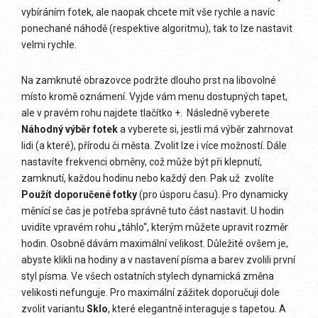
vybíráním fotek, ale naopak chcete mít vše rychle a navíc
ponechané náhodě (respektive algoritmu), tak to lze nastavit
velmi rychle.
Na zamknuté obrazovce podržte dlouho prst na libovolné
místo kromě oznámení. Vyjde vám menu dostupných tapet,
ale v pravém rohu najdete tlačítko +. Následně vyberete
Náhodný výběr fotek
a vyberete si, jestli má výběr zahrnovat
lidi (a které), přírodu či města. Zvolit lze i více možností. Dále
nastavíte frekvenci obměny, což může být při klepnutí,
zamknutí, každou hodinu nebo každý den. Pak už zvolíte
Použít doporučené fotky
(pro úsporu času). Pro dynamicky
měnící se čas je potřeba správně tuto část nastavit. U hodin
uvidíte vpravém rohu „táhlo“, kterým můžete upravit rozměr
hodin. Osobně dávám maximální velikost. Důležité ovšem je,
abyste klikli na hodiny a v nastavení písma a barev zvolili první
styl písma. Ve všech ostatních stylech dynamická změna
velikosti nefunguje. Pro maximální zážitek doporučuji dole
zvolit variantu
Sklo
, které elegantně interaguje s tapetou. A