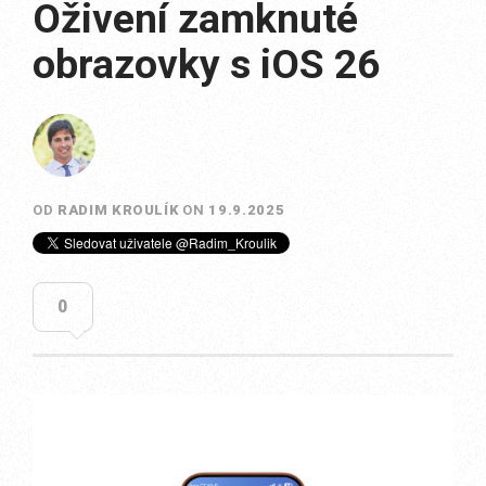
Oživení zamknuté
obrazovky s iOS 26
OD
RADIM KROULÍK
ON
19.9.2025
0