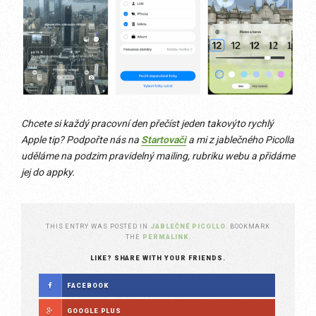
Chcete si každý pracovní den přečíst jeden takovýto rychlý
Apple tip? Podpořte nás na
Startovači
a mi z jablečného Picolla
uděláme na podzim pravidelný mailing, rubriku webu a přidáme
jej do appky.
THIS ENTRY WAS POSTED IN
JABLEČNÉ PICOLLO
. BOOKMARK
THE
PERMALINK
.
LIKE? SHARE WITH YOUR FRIENDS.
FACEBOOK
GOOGLE PLUS