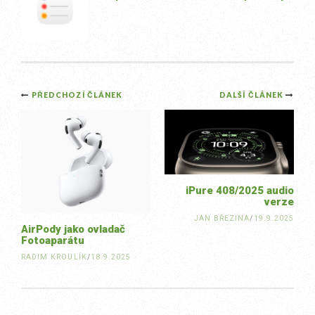
Post
PŘEDCHOZÍ ČLÁNEK
DALŠÍ ČLÁNEK
navigation
iPure 408/2025 audio
verze
JAN BŘEZINA
/
19.9.2025
AirPody jako ovladač
Fotoaparátu
RADIM KROULÍK
/
18.9.2025