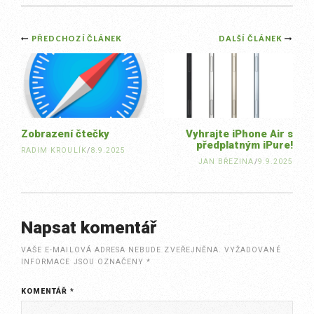
Post
PŘEDCHOZÍ ČLÁNEK
DALŠÍ ČLÁNEK
navigation
Zobrazení čtečky
Vyhrajte iPhone Air s
předplatným iPure!
RADIM KROULÍK
/
8.9.2025
JAN BŘEZINA
/
9.9.2025
Napsat komentář
VAŠE E-MAILOVÁ ADRESA NEBUDE ZVEŘEJNĚNA.
VYŽADOVANÉ
INFORMACE JSOU OZNAČENY
*
KOMENTÁŘ
*