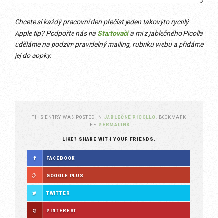
Chcete si každý pracovní den přečíst jeden takovýto rychlý
Apple tip? Podpořte nás na
Startovači
a mi z jablečného Picolla
uděláme na podzim pravidelný mailing, rubriku webu a přidáme
jej do appky.
THIS ENTRY WAS POSTED IN
JABLEČNÉ PICOLLO
. BOOKMARK
THE
PERMALINK
.
LIKE? SHARE WITH YOUR FRIENDS.
FACEBOOK
GOOGLE PLUS
TWITTER
PINTEREST