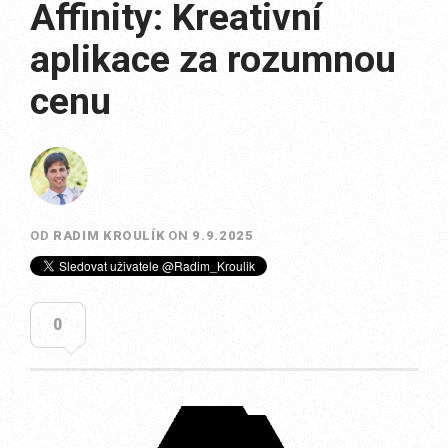
Affinity: Kreativní
aplikace za rozumnou
cenu
OD
RADIM KROULÍK
ON
9.9.2025
0