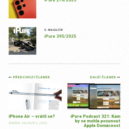
iPure 276/2023
E-MAGAZÍN
iPure 395/2025
Post
PŘEDCHOZÍ ČLÁNEK
DALŠÍ ČLÁNEK
navigation
iPhone Air – vrátil se?
iPure Podcast 321: Kam
by se mohla posunout
MAREK HAJN
/
8.5.2026
Apple Domácnost