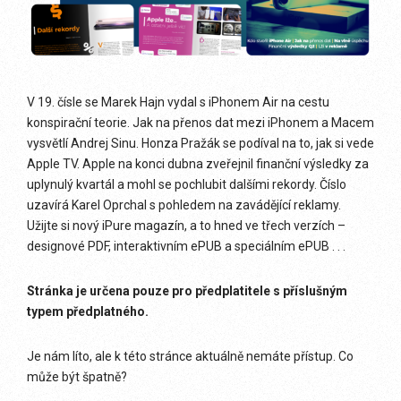
V 19. čísle se Marek Hajn vydal s iPhonem Air na cestu
konspirační teorie. Jak na přenos dat mezi iPhonem a Macem
vysvětlí Andrej Sinu. Honza Pražák se podíval na to, jak si vede
Apple TV. Apple na konci dubna zveřejnil finanční výsledky za
uplynulý kvartál a mohl se pochlubit dalšími rekordy. Číslo
uzavírá Karel Oprchal s pohledem na zavádějící reklamy.
Užijte si nový iPure magazín, a to hned ve třech verzích –
designové PDF, interaktivním ePUB a speciálním ePUB . . .
Stránka je určena pouze pro předplatitele s příslušným
typem předplatného.
Je nám líto, ale k této stránce aktuálně nemáte přístup. Co
může být špatně?