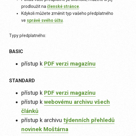
prodloužit na
členské stránce
.
Kdykoli můžete změnit typ vašeho předplatného
ve
správě svého účtu
.
Typy předplatného:
BASIC
přístup k
PDF verzi magazínu
STANDARD
přístup k
PDF verzi magazínu
přístup k
webovému archivu všech
článků
přístup k archivu
týdenních přehledů
novinek Moštárna