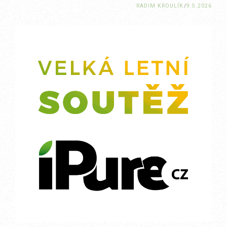
RADIM KROULÍK
/
9.5.2026