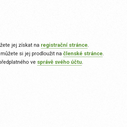
ete jej získat na
registrační stránce
.
 můžete si jej prodloužit na
členské stránce
.
předplatného ve
správě svého účtu
.