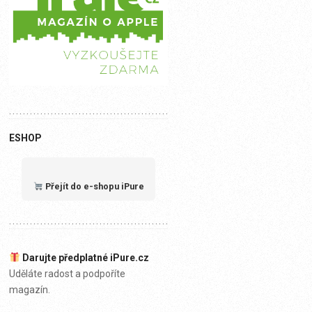
ESHOP
Přejít do e-shopu iPure
Darujte předplatné iPure.cz
Uděláte radost a podpoříte
magazín.