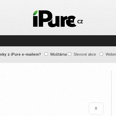
IPURE.CZ
Prémiový Apple e-
magazín, který vychází
každý týden. Žádné
reklamy, žádné
spekulace, jen čistý
obsah pro všechny
nky z iPure e-mailem?
Moštárna
Slevové akce
Webin
Apple fandy. Recenze,
komentáře a praktické
návody, jak začlenit
Apple zařízení do
každodenního života.
0