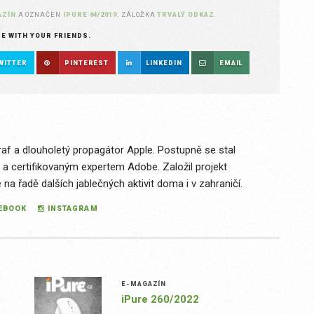
AZÍN
A OZNAČEN
IPURE 64/2019
. ZÁLOŽKA
TRVALÝ ODKAZ
.
RE WITH YOUR FRIENDS.
WITTER
PINTEREST
LINKEDIN
EMAIL
raf a dlouholetý propagátor Apple. Postupně se stal
 a certifikovaným expertem Adobe. Založil projekt
a řadě dalších jablečných aktivit doma i v zahraničí.
EBOOK
INSTAGRAM
E-MAGAZÍN
iPure 260/2022