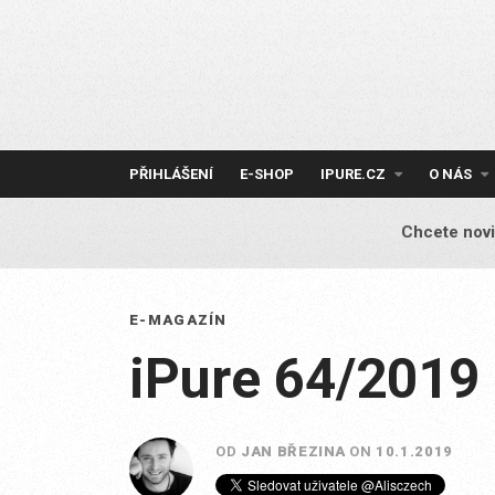
Skip
to
content
PŘIHLÁŠENÍ
E-SHOP
IPURE.CZ
O NÁS
Chcete novi
E-MAGAZÍN
iPure 64/2019
OD
JAN BŘEZINA
ON
10.1.2019