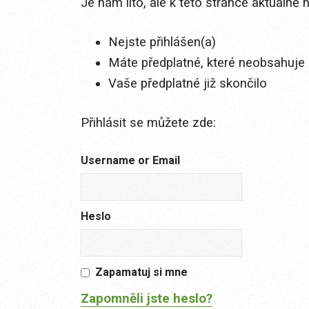
Je nám líto, ale k této stránce aktuálně
Nejste přihlášen(a)
Máte předplatné, které neobsahuje 
Vaše předplatné již skončilo
Přihlásit se můžete zde:
Username or Email
Heslo
Zapamatuj si mne
Zapomněli jste heslo?