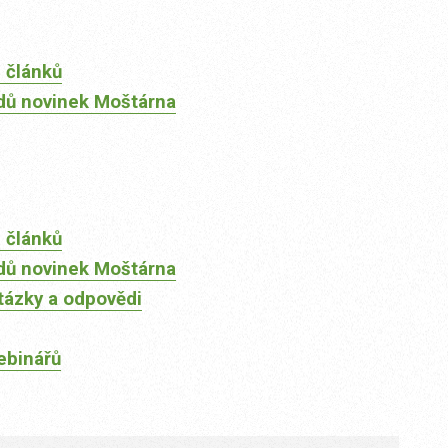
 článků
dů novinek Moštárna
 článků
dů novinek Moštárna
tázky a odpovědi
ebinářů