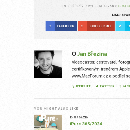
TENTO PŘÍSPĚVEK BYL PUBLIKOVÁN V
E-MAG
LIKE? SHA
FACEBOOK
GOOGLE PLUS
T
O
Jan Březina
Videocaster, cestovatel, fotog
certifikovaným trenérem Apple
www.MacForum.cz a podílel se n
WEBSITE
TWITTER
FAC
YOU MIGHT ALSO LIKE
E-MAGAZÍN
iPure 365/2024