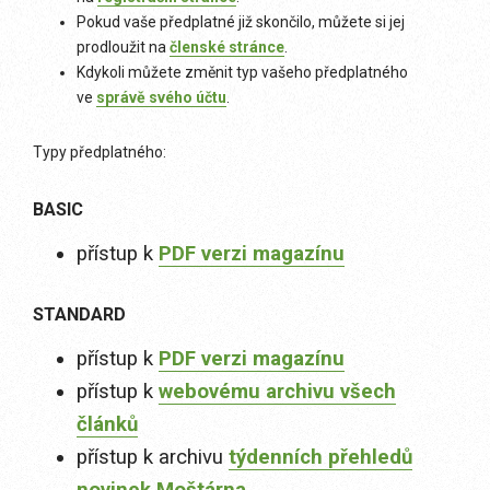
Pokud vaše předplatné již skončilo, můžete si jej
prodloužit na
členské stránce
.
Kdykoli můžete změnit typ vašeho předplatného
ve
správě svého účtu
.
Typy předplatného:
BASIC
přístup k
PDF verzi magazínu
STANDARD
přístup k
PDF verzi magazínu
přístup k
webovému archivu všech
článků
přístup k archivu
týdenních přehledů