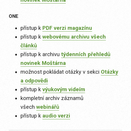
novinek Moštárna
ONE
přístup k
PDF verzi magazínu
přístup k
webovému archivu všech
článků
přístup k archivu
týdenních přehledů
novinek Moštárna
možnost pokládat otázky v sekci
Otázky
a odpovědi
přístup k
výukovým videím
kompletní archiv záznamů
všech
webinářů
přístup k
audio verzi