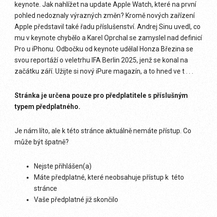
keynote. Jak nahlížet na update Apple Watch, které na první
pohled nedoznaly výrazných změn? Kromě nových zařízení
Apple představil také řadu příslušenství. Andrej Sinu uvedl, co
mu v keynote chybělo a Karel Oprchal se zamyslel nad definicí
Pro u iPhonu. Odbočku od keynote udělal Honza Březina se
svou reportáží o veletrhu IFA Berlin 2025, jenž se konal na
začátku září. Užijte si nový iPure magazín, a to hned ve t . . .
Stránka je určena pouze pro předplatitele s příslušným
typem předplatného.
Je nám líto, ale k této stránce aktuálně nemáte přístup. Co
může být špatně?
Nejste přihlášen(a)
Máte předplatné, které neobsahuje přístup k této
stránce
Vaše předplatné již skončilo