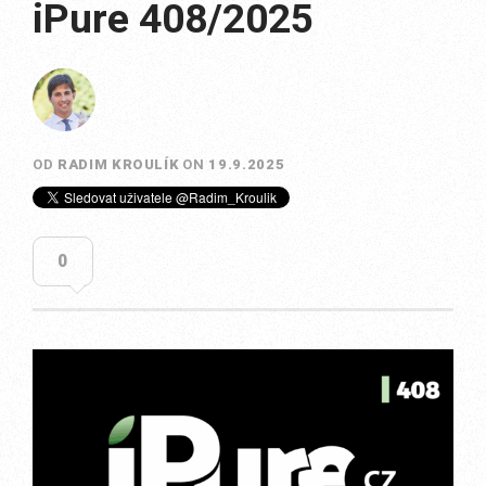
iPure 408/2025
OD
RADIM KROULÍK
ON
19.9.2025
0