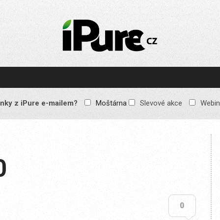
IPURE.CZ
Prémiový Apple e-
magazín, který vychází
každý týden. Žádné
reklamy, žádné
spekulace, jen čistý
obsah pro všechny
nky z iPure e-mailem?
Moštárna
Slevové akce
Webin
Apple fandy. Recenze,
komentáře a praktické
návody, jak začlenit
Apple zařízení do
každodenního života.
0
0