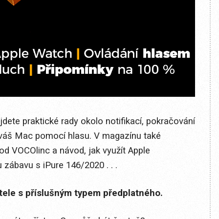
dete praktické rady okolo notifikací, pokračování
t váš Mac pomocí hlasu. V magazínu také
od VOCOlinc a návod, jak využít Apple
zábavu s iPure 146/2020 . . .
itele s příslušným typem předplatného.