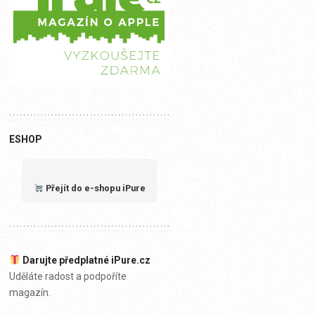
ESHOP
Přejít do e-shopu iPure
Darujte předplatné iPure.cz
Uděláte radost a podpoříte
magazín.