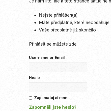
Je nám líto, ale k této stránce aktuálně
Nejste přihlášen(a)
Máte předplatné, které neobsahuje 
Vaše předplatné již skončilo
Přihlásit se můžete zde:
Username or Email
Heslo
Zapamatuj si mne
Zapomněli jste heslo?