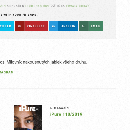
ZÍN
A OZNAČEN
IPURE 146/2020
. ZÁLOŽKA
TRVALÝ ODKAZ
.
RE WITH YOUR FRIENDS.
WITTER
PINTEREST
LINKEDIN
EMAIL
.cz. Milovník nakousnutých jablek všeho druhu.
STAGRAM
E-MAGAZÍN
iPure 110/2019