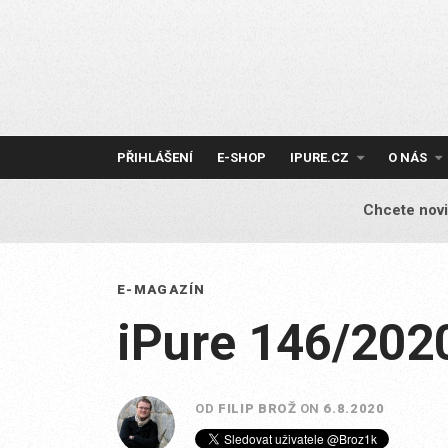
Skip
to
content
PŘIHLÁŠENÍ
E-SHOP
IPURE.CZ
O NÁS
Chcete novi
E-MAGAZÍN
iPure 146/202
OD
FILIP BROŽ
ON
6.8.2020