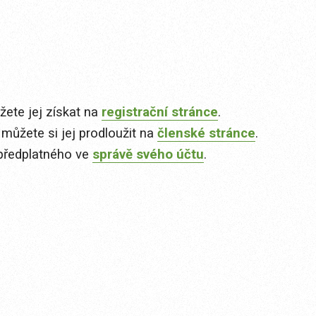
ete jej získat na
registrační stránce
.
 můžete si jej prodloužit na
členské stránce
.
předplatného ve
správě svého účtu
.