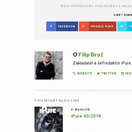
TENTO PŘÍSPĚVEK BYL PUBLIKOVÁN V
E-MAGA
LIKE? SHA
FACEBOOK
GOOGLE PLUS
T
O
Filip Brož
Zakladatel a šéfredaktor iPure
WEBSITE
TWITTER
IN
YOU MIGHT ALSO LIKE
E-MAGAZÍN
iPure 40/2018