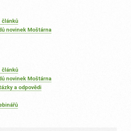
 článků
dů novinek Moštárna
 článků
dů novinek Moštárna
tázky a odpovědi
ebinářů