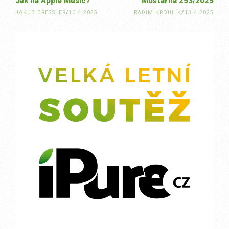
Jak na Apple Music?
Moštárna 253/2025
JAKUB DRESSLER
/
10.4.2025
RADIM KROULÍK
/
13.4.2025