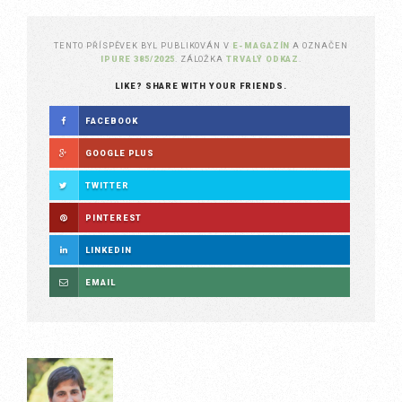
TENTO PŘÍSPĚVEK BYL PUBLIKOVÁN V
E-MAGAZÍN
A OZNAČEN
IPURE 385/2025
. ZÁLOŽKA
TRVALÝ ODKAZ
.
LIKE? SHARE WITH YOUR FRIENDS.
FACEBOOK
GOOGLE PLUS
TWITTER
PINTEREST
LINKEDIN
EMAIL