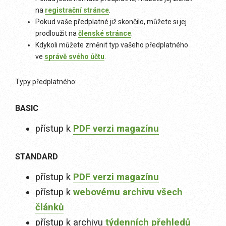
na
registrační stránce
.
Pokud vaše předplatné již skončilo, můžete si jej
prodloužit na
členské stránce
.
Kdykoli můžete změnit typ vašeho předplatného
ve
správě svého účtu
.
Typy předplatného:
BASIC
přístup k
PDF verzi magazínu
STANDARD
přístup k
PDF verzi magazínu
přístup k
webovému archivu všech
článků
přístup k archivu
týdenních přehledů