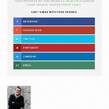
TENTO PŘÍSPĚVEK BYL PUBLIKOVÁN V
E-MAGAZÍN
A OZNAČEN
IPURE 260/2022
. ZÁLOŽKA
TRVALÝ ODKAZ
.
LIKE? SHARE WITH YOUR FRIENDS.
FACEBOOK
GOOGLE PLUS
TWITTER
PINTEREST
LINKEDIN
EMAIL