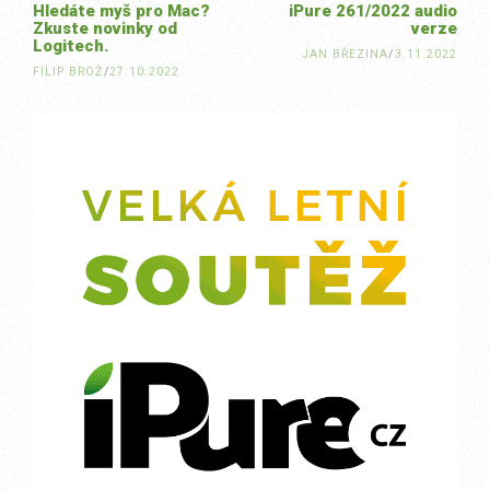
Hledáte myš pro Mac?
iPure 261/2022 audio
Zkuste novinky od
verze
Logitech.
JAN BŘEZINA
/
3.11.2022
FILIP BROŽ
/
27.10.2022