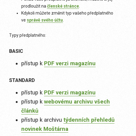
prodloužit na
členské stránce
.
Kdykoli můžete změnit typ vašeho předplatného
ve
správě svého účtu
.
Typy předplatného:
BASIC
přístup k
PDF verzi magazínu
STANDARD
přístup k
PDF verzi magazínu
přístup k
webovému archivu všech
článků
přístup k archivu
týdenních přehledů
novinek Moštárna