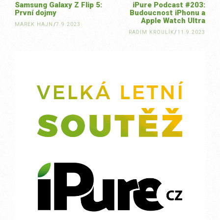
Samsung Galaxy Z Flip 5:
iPure Podcast #203:
První dojmy
Budoucnost iPhonu a
Apple Watch Ultra
MAREK HAJN
/
7.9.2023
RADIM KROULÍK
/
11.9.2023