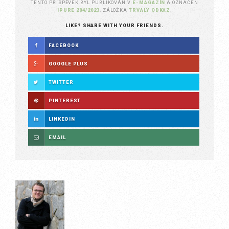
TENTO PŘÍSPĚVEK BYL PUBLIKOVÁN V
E-MAGAZÍN
A OZNAČEN
IPURE 204/2023
. ZÁLOŽKA
TRVALÝ ODKAZ
.
LIKE? SHARE WITH YOUR FRIENDS.
FACEBOOK
GOOGLE PLUS
TWITTER
PINTEREST
LINKEDIN
EMAIL