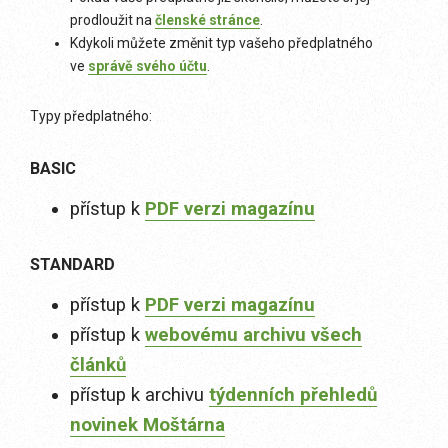
prodloužit na
členské stránce
.
Kdykoli můžete změnit typ vašeho předplatného
ve
správě svého účtu
.
Typy předplatného:
BASIC
přístup k
PDF verzi magazínu
STANDARD
přístup k
PDF verzi magazínu
přístup k
webovému archivu všech
článků
přístup k archivu
týdenních přehledů
novinek Moštárna