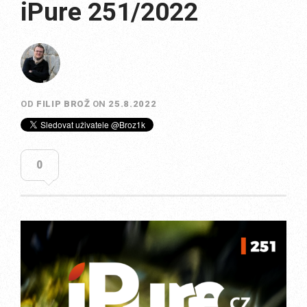
iPure 251/2022
OD
FILIP BROŽ
ON
25.8.2022
0