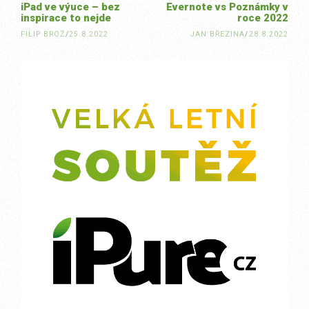
iPad ve výuce – bez
Evernote vs Poznámky v
inspirace to nejde
roce 2022
FILIP BROŽ
/
25.8.2022
JAN BŘEZINA
/
28.8.2022