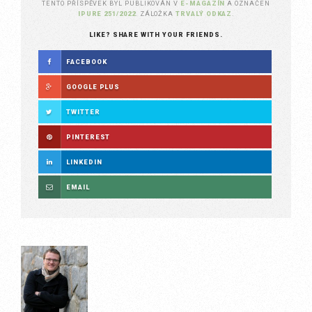
TENTO PŘÍSPĚVEK BYL PUBLIKOVÁN V
E-MAGAZÍN
A OZNAČEN
IPURE 251/2022
. ZÁLOŽKA
TRVALÝ ODKAZ
.
LIKE? SHARE WITH YOUR FRIENDS.
FACEBOOK
GOOGLE PLUS
TWITTER
PINTEREST
LINKEDIN
EMAIL