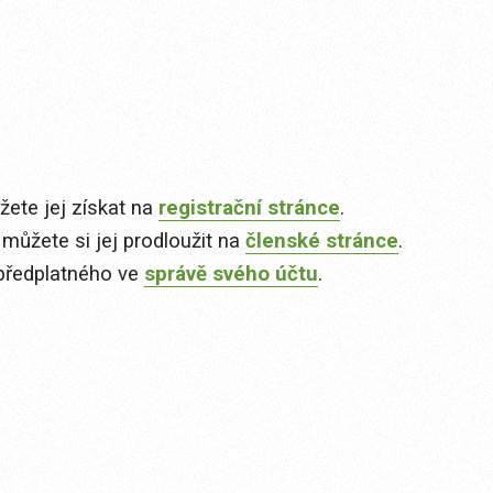
ete jej získat na
registrační stránce
.
 můžete si jej prodloužit na
členské stránce
.
předplatného ve
správě svého účtu
.