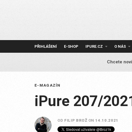
Skip
to
content
PŘIHLÁŠENÍ
E-SHOP
IPURE.CZ
O NÁS
Chcete novi
E-MAGAZÍN
iPure 207/202
OD
FILIP BROŽ
ON
14.10.2021