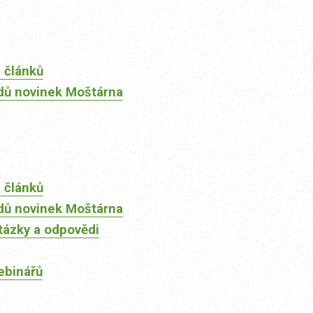
 článků
dů novinek Moštárna
 článků
dů novinek Moštárna
tázky a odpovědi
ebinářů