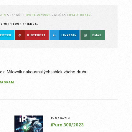
ZÍN
A OZNAČEN
IPURE 207/2021
. ZÁLOŽKA
TRVALÝ ODKAZ
.
RE WITH YOUR FRIENDS.
WITTER
PINTEREST
LINKEDIN
EMAIL
.cz. Milovník nakousnutých jablek všeho druhu.
STAGRAM
E-MAGAZÍN
iPure 300/2023