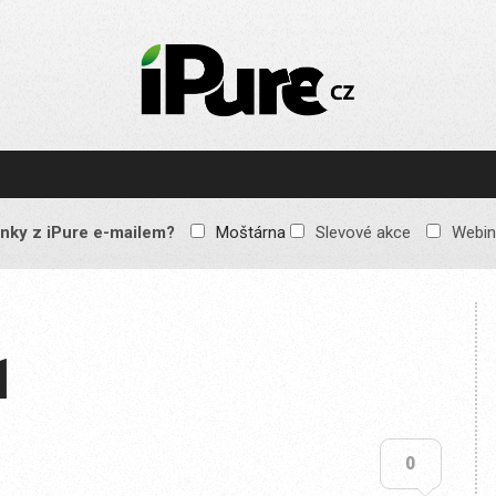
IPURE.CZ
Prémiový Apple e-
magazín, který vychází
každý týden. Žádné
reklamy, žádné
spekulace, jen čistý
obsah pro všechny
nky z iPure e-mailem?
Moštárna
Slevové akce
Webin
Apple fandy. Recenze,
komentáře a praktické
návody, jak začlenit
Apple zařízení do
každodenního života.
1
0