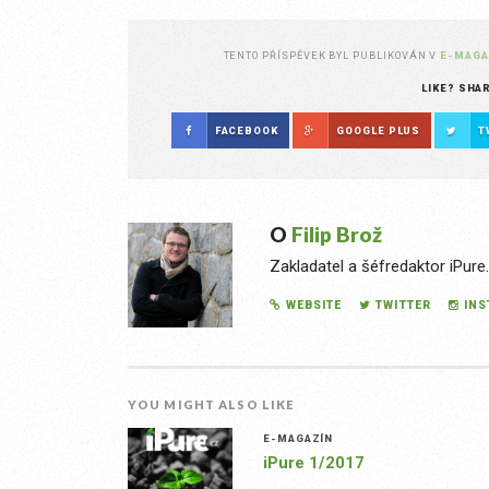
TENTO PŘÍSPĚVEK BYL PUBLIKOVÁN V
E-MAGA
LIKE? SHA
FACEBOOK
GOOGLE PLUS
T
O
Filip Brož
Zakladatel a šéfredaktor iPure
WEBSITE
TWITTER
IN
YOU MIGHT ALSO LIKE
E-MAGAZÍN
iPure 1/2017