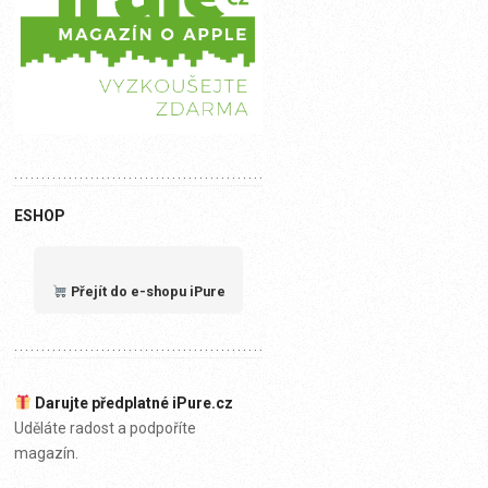
ESHOP
Přejít do e-shopu iPure
Darujte předplatné iPure.cz
Uděláte radost a podpoříte
magazín.