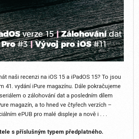
znát naši recenzi na iOS 15 a iPadOS 15? To jsou
ním 41. vydání iPure magazínu. Dále pokračujeme
, seriálem o zálohování dat a posledním dílem
Pure magazín, a to hned ve čtyřech verzích –
álním ePUB pro malé displeje a nově i . . .
itele s příslušným typem předplatného.