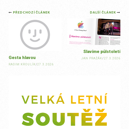
Post
PŘEDCHOZÍ ČLÁNEK
DALŠÍ ČLÁNEK
navigation
Slavíme půlstoletí
Gesta hlavou
JAN PRAŽÁK
/
27.3.2026
RADIM KROULÍK
/
27.3.2026