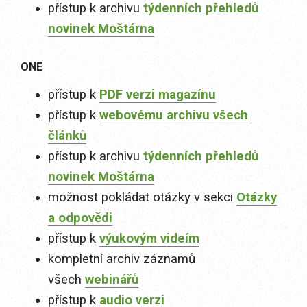
přístup k archivu
týdenních přehledů
novinek Moštárna
ONE
přístup k
PDF verzi magazínu
přístup k
webovému archivu všech
článků
přístup k archivu
týdenních přehledů
novinek Moštárna
možnost pokládat otázky v sekci
Otázky
a odpovědi
přístup k
výukovým videím
kompletní archiv záznamů
všech
webinářů
přístup k
audio verzi