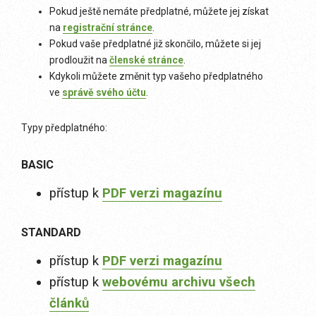
Pokud ještě nemáte předplatné, můžete jej získat
na
registrační stránce
.
Pokud vaše předplatné již skončilo, můžete si jej
prodloužit na
členské stránce
.
Kdykoli můžete změnit typ vašeho předplatného
ve
správě svého účtu
.
Typy předplatného:
BASIC
přístup k
PDF verzi magazínu
STANDARD
přístup k
PDF verzi magazínu
přístup k
webovému archivu všech
článků