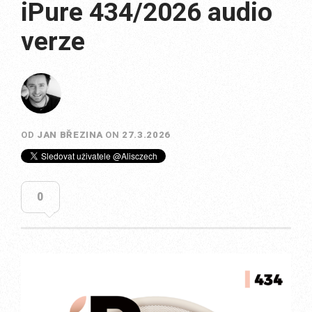
iPure 434/2026 audio
verze
OD
JAN BŘEZINA
ON
27.3.2026
0