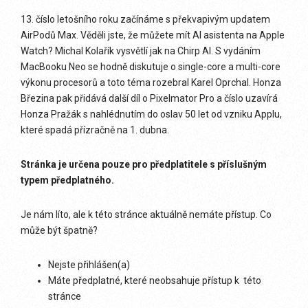
13. číslo letošního roku začínáme s překvapivým updatem
AirPodů Max. Věděli jste, že můžete mít AI asistenta na Apple
Watch? Michal Kolařík vysvětlí jak na Chirp AI. S vydáním
MacBooku Neo se hodně diskutuje o single-core a multi-core
výkonu procesorů a toto téma rozebral Karel Oprchal. Honza
Březina pak přidává další díl o Pixelmator Pro a číslo uzavírá
Honza Pražák s nahlédnutím do oslav 50 let od vzniku Applu,
které spadá přízračně na 1. dubna.
Stránka je určena pouze pro předplatitele s příslušným
typem předplatného.
Je nám líto, ale k této stránce aktuálně nemáte přístup. Co
může být špatně?
Nejste přihlášen(a)
Máte předplatné, které neobsahuje přístup k této
stránce