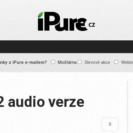
IPURE.CZ
Prémiový Apple e-
magazín, který vychází
každý týden. Žádné
reklamy, žádné
spekulace, jen čistý
obsah pro všechny
nky z iPure e-mailem?
Moštárna
Slevové akce
Webin
Apple fandy. Recenze,
komentáře a praktické
návody, jak začlenit
Apple zařízení do
každodenního života.
2 audio verze
0