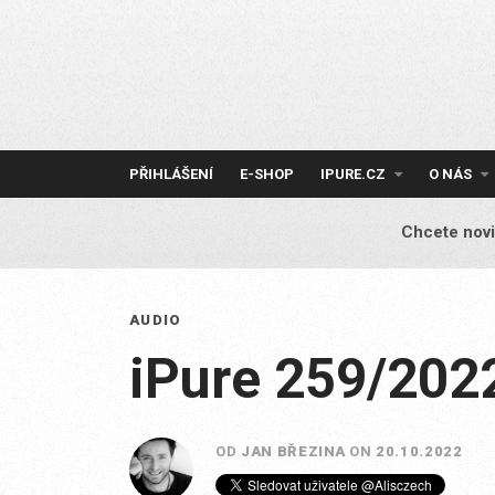
Skip
to
content
PŘIHLÁŠENÍ
E-SHOP
IPURE.CZ
O NÁS
Chcete novi
AUDIO
iPure 259/202
OD
JAN BŘEZINA
ON
20.10.2022