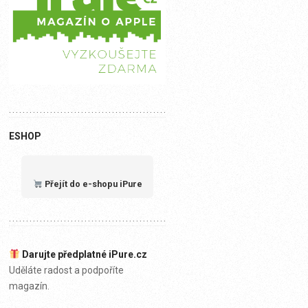
ESHOP
Přejít do e-shopu iPure
Darujte předplatné iPure.cz
Uděláte radost a podpoříte
magazín.