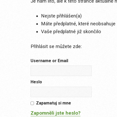
Je nám líto, ale k této stránce aktuálně
Nejste přihlášen(a)
Máte předplatné, které neobsahuje 
Vaše předplatné již skončilo
Přihlásit se můžete zde:
Username or Email
Heslo
Zapamatuj si mne
Zapomněli jste heslo?