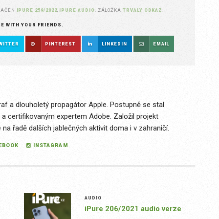
NAČEN
IPURE 259/2022
,
IPURE AUDIO
. ZÁLOŽKA
TRVALÝ ODKAZ
.
RE WITH YOUR FRIENDS.
WITTER
PINTEREST
LINKEDIN
EMAIL
raf a dlouholetý propagátor Apple. Postupně se stal
 a certifikovaným expertem Adobe. Založil projekt
a řadě dalších jablečných aktivit doma i v zahraničí.
EBOOK
INSTAGRAM
AUDIO
iPure 206/2021 audio verze