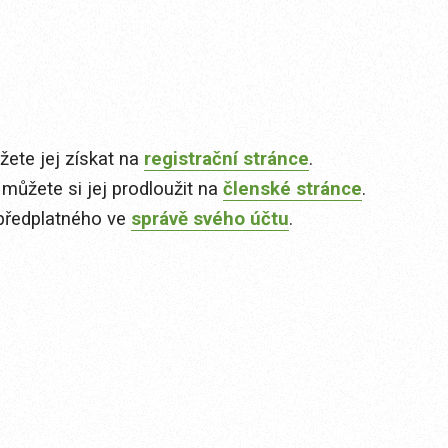
ete jej získat na
registrační stránce
.
 můžete si jej prodloužit na
členské stránce
.
předplatného ve
správě svého účtu
.