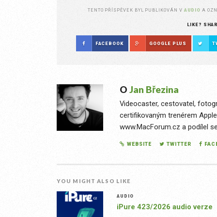
TENTO PŘÍSPĚVEK BYL PUBLIKOVÁN V
AUDIO
A OZ
LIKE? SHA
FACEBOOK
GOOGLE PLUS
T
O
Jan Březina
Videocaster, cestovatel, fotog
certifikovaným trenérem Apple
www.MacForum.cz a podílel se n
WEBSITE
TWITTER
FAC
YOU MIGHT ALSO LIKE
AUDIO
iPure 423/2026 audio verze