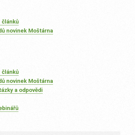
 článků
dů novinek Moštárna
 článků
dů novinek Moštárna
tázky a odpovědi
ebinářů