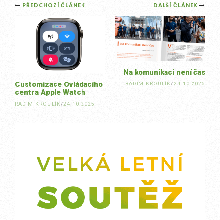
Post
PŘEDCHOZÍ ČLÁNEK
DALŠÍ ČLÁNEK
navigation
Na komunikaci není čas
Customizace Ovládacího
RADIM KROULÍK
/
24.10.2025
centra Apple Watch
RADIM KROULÍK
/
24.10.2025