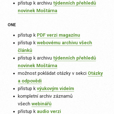
přístup k archivu
týdenních přehledů
novinek Moštárna
ONE
přístup k
PDF verzi magazínu
přístup k
webovému archivu všech
článků
přístup k archivu
týdenních přehledů
novinek Moštárna
možnost pokládat otázky v sekci
Otázky
a odpovědi
přístup k
výukovým videím
kompletní archiv záznamů
všech
webinářů
přístup k
audio verzi