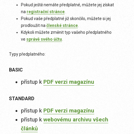
Pokud ještě nemáte předplatné, můžete jej získat
na
registrační stránce
.
Pokud vaše předplatné již skončilo, můžete si jej
prodloužit na
členské stránce
.
Kdykoli můžete změnit typ vašeho předplatného
ve
správě svého účtu
.
Typy předplatného:
BASIC
přístup k
PDF verzi magazínu
STANDARD
přístup k
PDF verzi magazínu
přístup k
webovému archivu všech
článků