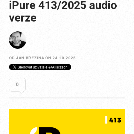
iPure 413/2025 audio
verze
OD
JAN BŘEZINA
ON
24.10.2025
0