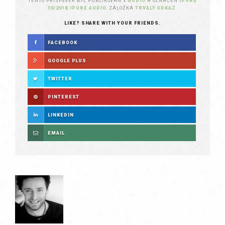
TENTO PŘÍSPĚVEK BYL PUBLIKOVÁN V
AUDIO
A OZNAČEN
IPURE
50/2018
,
IPURE AUDIO
. ZÁLOŽKA
TRVALÝ ODKAZ
.
LIKE? SHARE WITH YOUR FRIENDS.
FACEBOOK
GOOGLE PLUS
TWITTER
PINTEREST
LINKEDIN
EMAIL