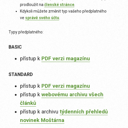
prodloužit na
členské stránce
.
Kdykoli můžete změnit typ vašeho předplatného
ve
správě svého účtu
.
Typy předplatného:
BASIC
přístup k
PDF verzi magazínu
STANDARD
přístup k
PDF verzi magazínu
přístup k
webovému archivu všech
článků
přístup k archivu
týdenních přehledů
novinek Moštárna