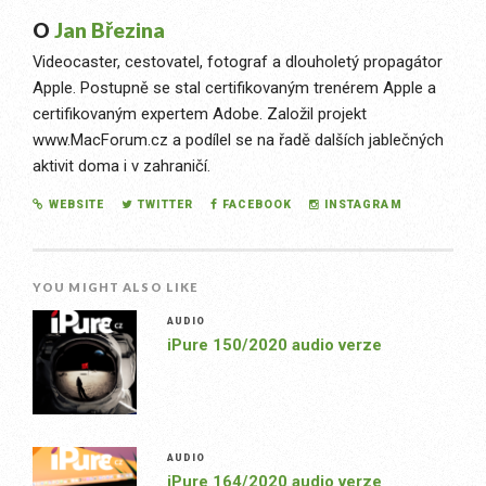
O
Jan Březina
Videocaster, cestovatel, fotograf a dlouholetý propagátor
Apple. Postupně se stal certifikovaným trenérem Apple a
certifikovaným expertem Adobe. Založil projekt
www.MacForum.cz a podílel se na řadě dalších jablečných
aktivit doma i v zahraničí.
WEBSITE
TWITTER
FACEBOOK
INSTAGRAM
YOU MIGHT ALSO LIKE
AUDIO
iPure 150/2020 audio verze
AUDIO
iPure 164/2020 audio verze