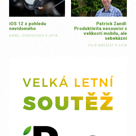
iOS 12 z pohledu
Patrick Zandl:
nevidomého
Produktivita nesouvisí s
velikostí mobilu, ale
KAREL GIEBISCH
/
26.9.2018
sebekázní
FILIP BROŽ
/
27.9.2018