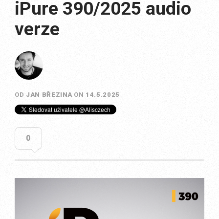
iPure 390/2025 audio
verze
OD
JAN BŘEZINA
ON
14.5.2025
0