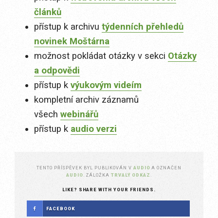
článků
přístup k archivu
týdenních přehledů
novinek Moštárna
možnost pokládat otázky v sekci
Otázky
a odpovědi
přístup k
výukovým videím
kompletní archiv záznamů
všech
webinářů
přístup k
audio verzi
TENTO PŘÍSPĚVEK BYL PUBLIKOVÁN V
AUDIO
A OZNAČEN
AUDIO
. ZÁLOŽKA
TRVALÝ ODKAZ
.
LIKE? SHARE WITH YOUR FRIENDS.
FACEBOOK