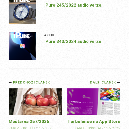
iPure 245/2022 audio verze
AUDIO
iPure 343/2024 audio verze
Post
PŘEDCHOZÍ ČLÁNEK
DALŠÍ ČLÁNEK
navigation
Moštárna 257/2025
Turbulence na App Store
RADIM KROULÍK
/
11.5.2025
KAREL OPRCHAL
/
15.5.2025