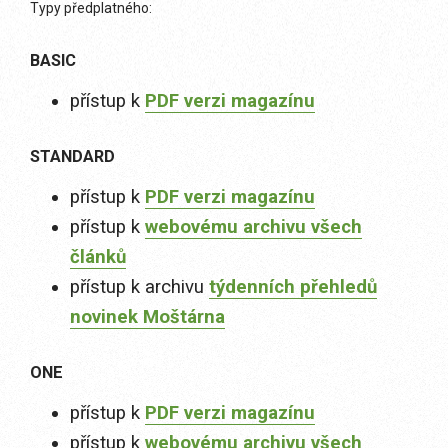
Typy předplatného:
BASIC
přístup k
PDF verzi magazínu
STANDARD
přístup k
PDF verzi magazínu
přístup k
webovému archivu všech
článků
přístup k archivu
týdenních přehledů
novinek Moštárna
ONE
přístup k
PDF verzi magazínu
přístup k
webovému archivu všech