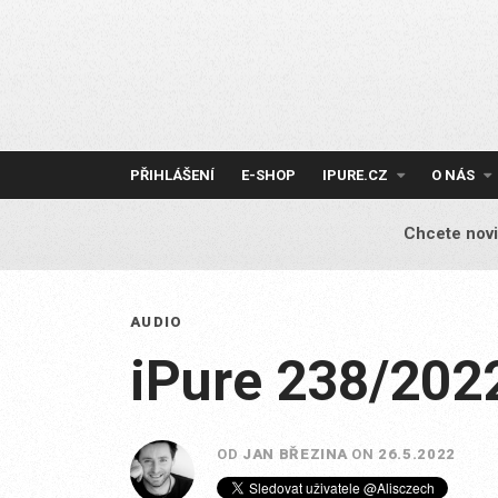
Skip
to
content
PŘIHLÁŠENÍ
E-SHOP
IPURE.CZ
O NÁS
Chcete novi
AUDIO
iPure 238/202
OD
JAN BŘEZINA
ON
26.5.2022