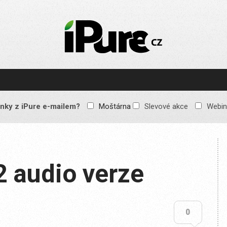
IPURE.CZ
Prémiový Apple e-
magazín, který vychází
každý týden. Žádné
reklamy, žádné
spekulace, jen čistý
obsah pro všechny
nky z iPure e-mailem?
Moštárna
Slevové akce
Webin
Apple fandy. Recenze,
komentáře a praktické
návody, jak začlenit
Apple zařízení do
každodenního života.
2 audio verze
0