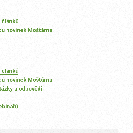
 článků
dů novinek Moštárna
 článků
dů novinek Moštárna
tázky a odpovědi
ebinářů