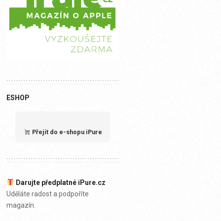
ESHOP
Přejít do e-shopu iPure
Darujte předplatné iPure.cz
Uděláte radost a podpoříte
magazín.