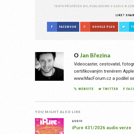
TENTO PŘÍSPĚVEK BYL PUBLIKOVÁN V
AUDIO
A OZ
LIKE? SHA
FACEBOOK
GOOGLE PLUS
T
O
Jan Březina
Videocaster, cestovatel, fotog
certifikovaným trenérem Apple
www.MacForum.cz a podílel se n
WEBSITE
TWITTER
FAC
YOU MIGHT ALSO LIKE
AUDIO
iPure 431/2026 audio verze