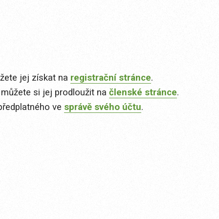
ete jej získat na
registrační stránce
.
 můžete si jej prodloužit na
členské stránce
.
předplatného ve
správě svého účtu
.