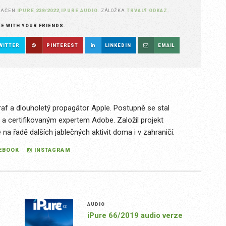
NAČEN
IPURE 238/2022
,
IPURE AUDIO
. ZÁLOŽKA
TRVALÝ ODKAZ
.
RE WITH YOUR FRIENDS.
WITTER
PINTEREST
LINKEDIN
EMAIL
raf a dlouholetý propagátor Apple. Postupně se stal
 a certifikovaným expertem Adobe. Založil projekt
a řadě dalších jablečných aktivit doma i v zahraničí.
EBOOK
INSTAGRAM
AUDIO
iPure 66/2019 audio verze