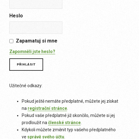
Heslo
Zapamatuj si mne
Zapomněli jste heslo?
Užitečné odkazy:
Pokud ještě nemáte předplatné, můžete jej získat
na
registrační stránce
.
Pokud vaše předplatné již skončilo, můžete si jej
prodloužit na
členské stránce
.
Kdykoli můžete změnit typ vašeho předplatného
ve
správě svého účtu
.