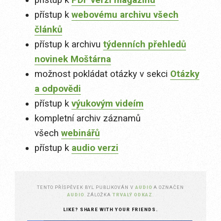
přístup k
PDF verzi magazínu
přístup k
webovému archivu všech
článků
přístup k archivu
týdenních přehledů
novinek Moštárna
možnost pokládat otázky v sekci
Otázky
a odpovědi
přístup k
výukovým videím
kompletní archiv záznamů
všech
webinářů
přístup k
audio verzi
TENTO PŘÍSPĚVEK BYL PUBLIKOVÁN V
AUDIO
A OZNAČEN
AUDIO
. ZÁLOŽKA
TRVALÝ ODKAZ
.
LIKE? SHARE WITH YOUR FRIENDS.