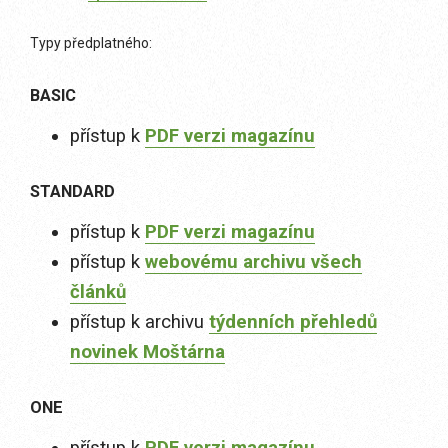
Typy předplatného:
BASIC
přístup k
PDF verzi magazínu
STANDARD
přístup k
PDF verzi magazínu
přístup k
webovému archivu všech
článků
přístup k archivu
týdenních přehledů
novinek Moštárna
ONE