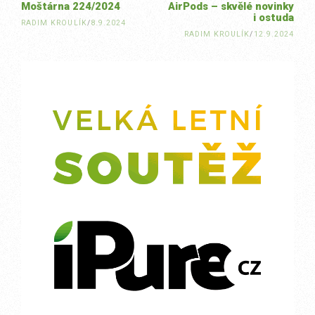
Moštárna 224/2024
AirPods – skvělé novinky
i ostuda
RADIM KROULÍK
/
8.9.2024
RADIM KROULÍK
/
12.9.2024