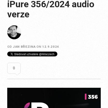
iPure 356/2024 audio
verze
OD
JAN BŘEZINA
ON
12.9.2024
0