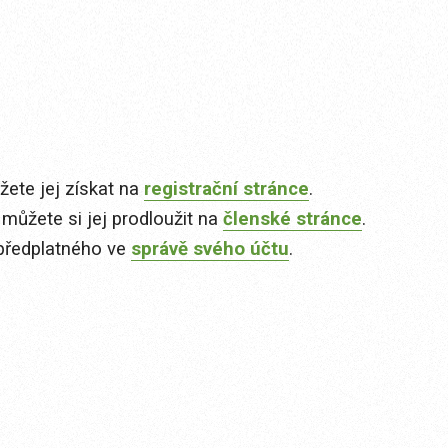
ete jej získat na
registrační stránce
.
 můžete si jej prodloužit na
členské stránce
.
předplatného ve
správě svého účtu
.