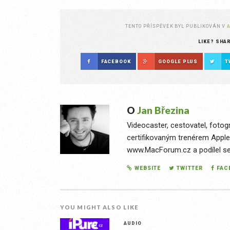
TENTO PŘÍSPĚVEK BYL PUBLIKOVÁN V
LIKE? SHA
FACEBOOK
GOOGLE PLUS
T
O
Jan Březina
Videocaster, cestovatel, fotog
certifikovaným trenérem Apple
www.MacForum.cz a podílel se n
WEBSITE
TWITTER
FAC
YOU MIGHT ALSO LIKE
AUDIO