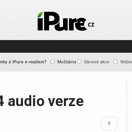
IPURE.CZ
Prémiový Apple e-
magazín, který vychází
každý týden. Žádné
reklamy, žádné
spekulace, jen čistý
obsah pro všechny
nky z iPure e-mailem?
Moštárna
Slevové akce
Webin
Apple fandy. Recenze,
komentáře a praktické
návody, jak začlenit
Apple zařízení do
každodenního života.
4 audio verze
0