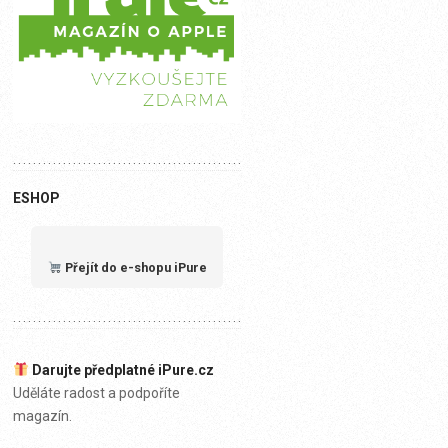
ESHOP
Přejít do e-shopu iPure
Darujte předplatné iPure.cz
Uděláte radost a podpoříte
magazín.