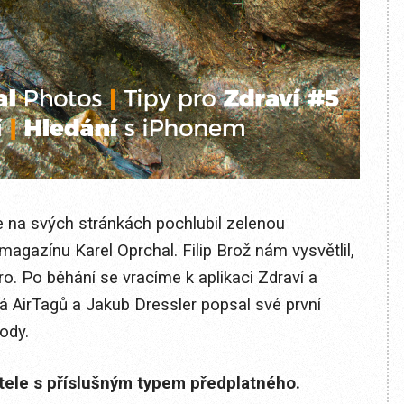
se na svých stránkách pochlubil zelenou
magazínu Karel Oprchal. Filip Brož nám vysvětlil,
ro. Po běhání se vracíme k aplikaci Zdraví a
ýká AirTagů a Jakub Dressler popsal své první
ody.
itele s příslušným typem předplatného.