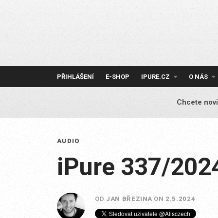
Skip
to
content
PŘIHLÁŠENÍ
E-SHOP
IPURE.CZ
O NÁS
Chcete novi
AUDIO
iPure 337/202
OD
JAN BŘEZINA
ON
2.5.2024