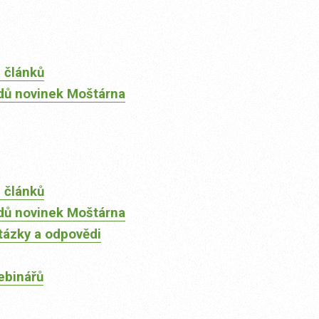
 článků
dů novinek Moštárna
 článků
dů novinek Moštárna
tázky a odpovědi
ebinářů