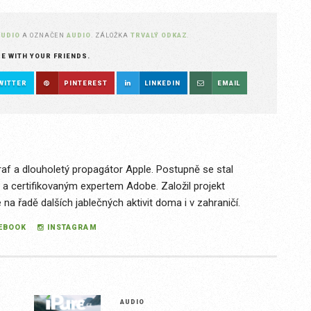
AUDIO
A OZNAČEN
AUDIO
. ZÁLOŽKA
TRVALÝ ODKAZ
.
RE WITH YOUR FRIENDS.
WITTER
PINTEREST
LINKEDIN
EMAIL
raf a dlouholetý propagátor Apple. Postupně se stal
 a certifikovaným expertem Adobe. Založil projekt
a řadě dalších jablečných aktivit doma i v zahraničí.
EBOOK
INSTAGRAM
AUDIO