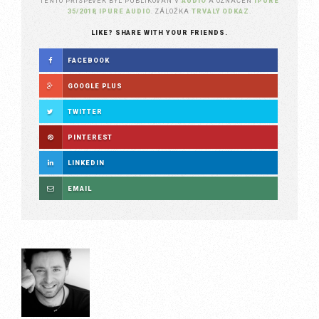
TENTO PŘÍSPĚVEK BYL PUBLIKOVÁN V
AUDIO
A OZNAČEN
IPURE
35/2018
,
IPURE AUDIO
. ZÁLOŽKA
TRVALÝ ODKAZ
.
LIKE? SHARE WITH YOUR FRIENDS.
FACEBOOK
GOOGLE PLUS
TWITTER
PINTEREST
LINKEDIN
EMAIL