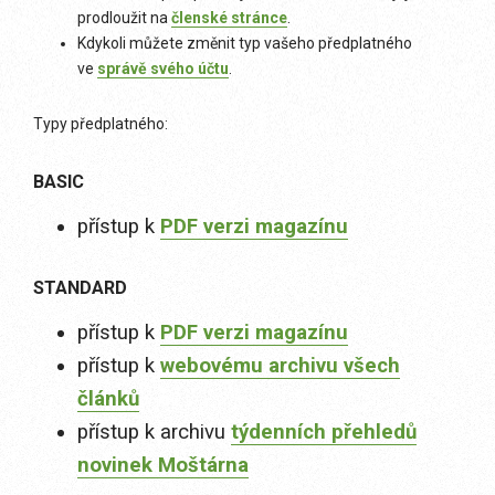
prodloužit na
členské stránce
.
Kdykoli můžete změnit typ vašeho předplatného
ve
správě svého účtu
.
Typy předplatného:
BASIC
přístup k
PDF verzi magazínu
STANDARD
přístup k
PDF verzi magazínu
přístup k
webovému archivu všech
článků
přístup k archivu
týdenních přehledů
novinek Moštárna