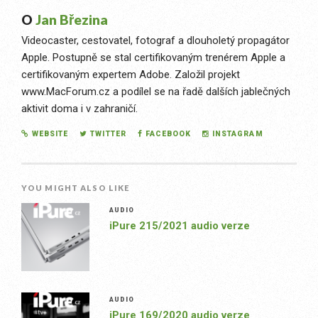
O
Jan Březina
Videocaster, cestovatel, fotograf a dlouholetý propagátor
Apple. Postupně se stal certifikovaným trenérem Apple a
certifikovaným expertem Adobe. Založil projekt
www.MacForum.cz a podílel se na řadě dalších jablečných
aktivit doma i v zahraničí.
WEBSITE
TWITTER
FACEBOOK
INSTAGRAM
YOU MIGHT ALSO LIKE
AUDIO
iPure 215/2021 audio verze
AUDIO
iPure 169/2020 audio verze