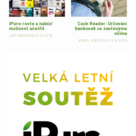
iPure roste a nabízí
Cash Reader: Určování
možnost ušetřit
bankovek se zavřenýma
očima
JAN BŘEZINA
/
13.6.2018
KAREL GIEBISCH
/
14.6.2018