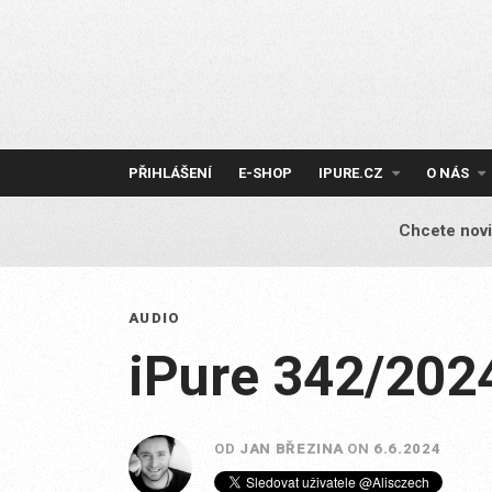
Skip
to
content
PŘIHLÁŠENÍ
E-SHOP
IPURE.CZ
O NÁS
Chcete novi
AUDIO
iPure 342/202
OD
JAN BŘEZINA
ON
6.6.2024