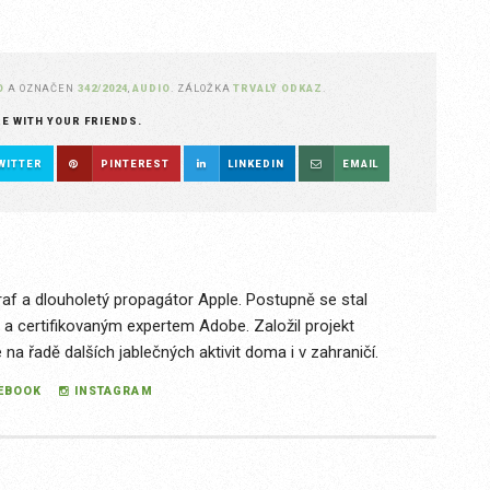
O
A OZNAČEN
342/2024
,
AUDIO
. ZÁLOŽKA
TRVALÝ ODKAZ
.
RE WITH YOUR FRIENDS.
WITTER
PINTEREST
LINKEDIN
EMAIL
raf a dlouholetý propagátor Apple. Postupně se stal
 a certifikovaným expertem Adobe. Založil projekt
a řadě dalších jablečných aktivit doma i v zahraničí.
EBOOK
INSTAGRAM