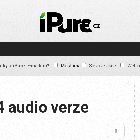
IPURE.CZ
Prémiový Apple e-
magazín, který vychází
každý týden. Žádné
reklamy, žádné
spekulace, jen čistý
obsah pro všechny
nky z iPure e-mailem?
Moštárna
Slevové akce
Webin
Apple fandy. Recenze,
komentáře a praktické
návody, jak začlenit
Apple zařízení do
každodenního života.
4 audio verze
0