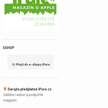
ESHOP
Přejít do e-shopu iPure
Darujte předplatné iPure.cz
Uděláte radost a podpoříte
magazín.