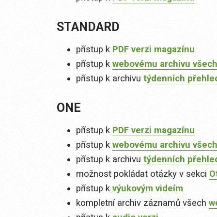
STANDARD
přístup k
PDF verzi magazínu
přístup k
webovému archivu všech
přístup k archivu
týdenních přehle
ONE
přístup k
PDF verzi magazínu
přístup k
webovému archivu všech
přístup k archivu
týdenních přehle
možnost pokládat otázky v sekci
O
přístup k
výukovým videím
kompletní archiv záznamů všech
w