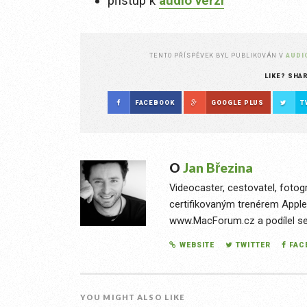
přístup k
audio verzi
TENTO PŘÍSPĚVEK BYL PUBLIKOVÁN V
AUDI
LIKE? SHA
FACEBOOK
GOOGLE PLUS
T
O
Jan Březina
Videocaster, cestovatel, fotog
certifikovaným trenérem Apple
www.MacForum.cz a podílel se n
WEBSITE
TWITTER
FAC
YOU MIGHT ALSO LIKE