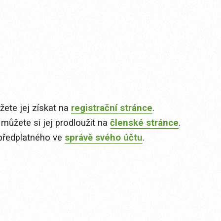
ete jej získat na
registrační stránce
.
 můžete si jej prodloužit na
členské stránce
.
předplatného ve
správě svého účtu
.