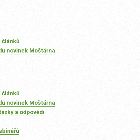
 článků
dů novinek Moštárna
 článků
dů novinek Moštárna
tázky a odpovědi
ebinářů