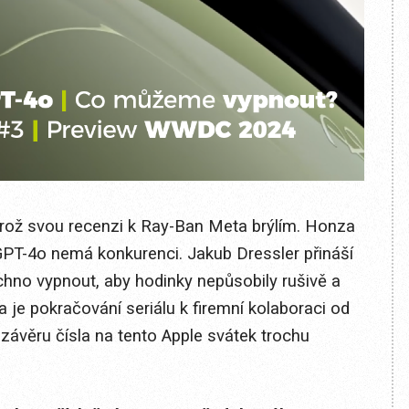
p Brož svou recenzi k Ray-Ban Meta brýlím. Honza
tGPT-4o nemá konkurenci. Jakub Dressler přináší
hno vypnout, aby hodinky nepůsobily rušivě a
je pokračování seriálu k firemní kolaboraci od
závěru čísla na tento Apple svátek trochu