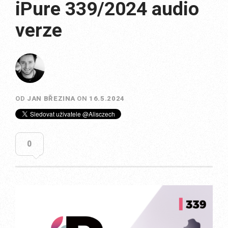
iPure 339/2024 audio
verze
OD
JAN BŘEZINA
ON
16.5.2024
0