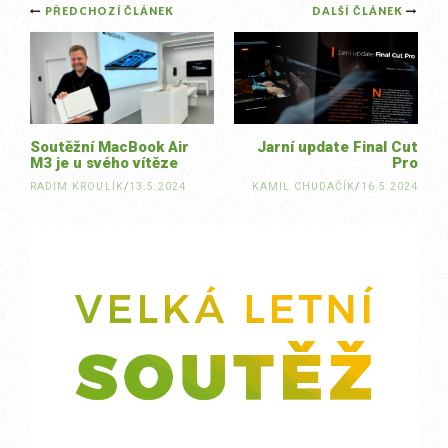
Post
PŘEDCHOZÍ ČLÁNEK
DALŠÍ ČLÁNEK
navigation
Soutěžní MacBook Air
Jarní update Final Cut
M3 je u svého vítěze
Pro
RADIM KROULÍK
/
13.5.2024
KAMIL CHUDAČÍK
/
16.5.2024