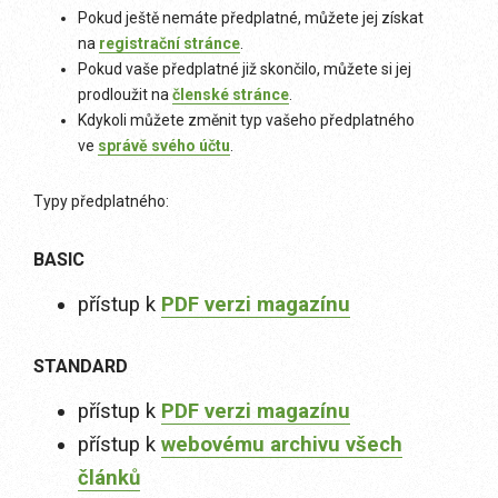
Pokud ještě nemáte předplatné, můžete jej získat
na
registrační stránce
.
Pokud vaše předplatné již skončilo, můžete si jej
prodloužit na
členské stránce
.
Kdykoli můžete změnit typ vašeho předplatného
ve
správě svého účtu
.
Typy předplatného:
BASIC
přístup k
PDF verzi magazínu
STANDARD
přístup k
PDF verzi magazínu
přístup k
webovému archivu všech
článků