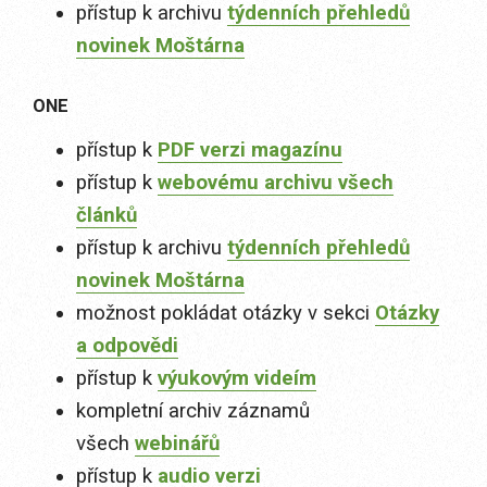
přístup k archivu
týdenních přehledů
novinek Moštárna
ONE
přístup k
PDF verzi magazínu
přístup k
webovému archivu všech
článků
přístup k archivu
týdenních přehledů
novinek Moštárna
možnost pokládat otázky v sekci
Otázky
a odpovědi
přístup k
výukovým videím
kompletní archiv záznamů
všech
webinářů
přístup k
audio verzi