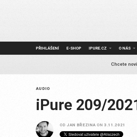
Skip
to
content
PŘIHLÁŠENÍ
E-SHOP
IPURE.CZ
O NÁS
Chcete novi
AUDIO
iPure 209/202
OD
JAN BŘEZINA
ON
3.11.2021