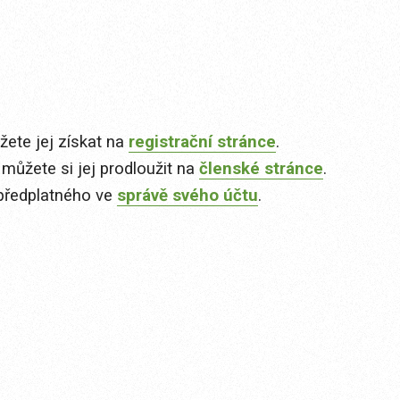
ete jej získat na
registrační stránce
.
 můžete si jej prodloužit na
členské stránce
.
předplatného ve
správě svého účtu
.