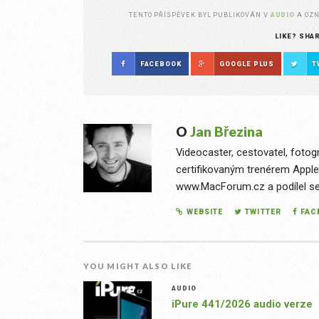
TENTO PŘÍSPĚVEK BYL PUBLIKOVÁN V
AUDIO
A OZ
LIKE? SHA
FACEBOOK
GOOGLE PLUS
T
O
Jan Březina
Videocaster, cestovatel, fotog
certifikovaným trenérem Apple
www.MacForum.cz a podílel se n
WEBSITE
TWITTER
FAC
YOU MIGHT ALSO LIKE
AUDIO
iPure 441/2026 audio verze