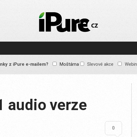
IPURE.CZ
Prémiový Apple e-
magazín, který vychází
každý týden. Žádné
reklamy, žádné
spekulace, jen čistý
obsah pro všechny
nky z iPure e-mailem?
Moštárna
Slevové akce
Webin
Apple fandy. Recenze,
komentáře a praktické
návody, jak začlenit
Apple zařízení do
každodenního života.
1 audio verze
0