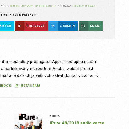
NAČEN
IPURE 209/2021
,
IPURE AUDIO
. ZÁLOŽKA
TRVALÝ ODKAZ
.
RE WITH YOUR FRIENDS.
WITTER
PINTEREST
LINKEDIN
EMAIL
raf a dlouholetý propagátor Apple. Postupně se stal
 a certifikovaným expertem Adobe. Založil projekt
a řadě dalších jablečných aktivit doma i v zahraničí.
EBOOK
INSTAGRAM
AUDIO
iPure 48/2018 audio verze