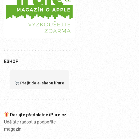
ESHOP
Přejít do e-shopu iPure
Darujte předplatné iPure.cz
Uděláte radost a podpoříte
magazín.