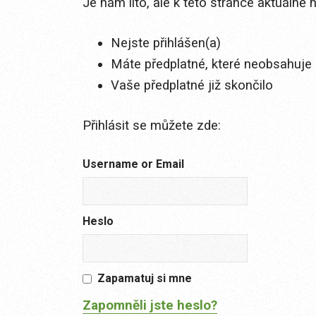
Je nám líto, ale k této stránce aktuálně
Nejste přihlášen(a)
Máte předplatné, které neobsahuje 
Vaše předplatné již skončilo
Přihlásit se můžete zde:
Username or Email
Heslo
Zapamatuj si mne
Zapomněli jste heslo?