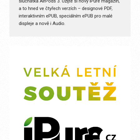
sluchátka AirPods 3. Užijte si nový iPure magazín,
a to hned ve čtyřech verzích – designové PDF,
interaktivním ePUB, speciálním ePUB pro malé
displeje a nově i Audio.