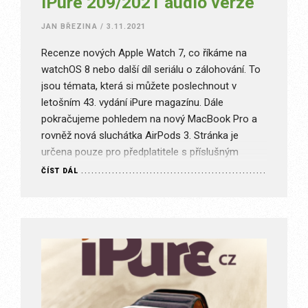
iPure 209/2021 audio verze
JAN BŘEZINA
/
3.11.2021
Recenze nových Apple Watch 7, co říkáme na
watchOS 8 nebo další díl seriálu o zálohování. To
jsou témata, která si můžete poslechnout v
letošním 43. vydání iPure magazínu. Dále
pokračujeme pohledem na nový MacBook Pro a
rovněž nová sluchátka AirPods 3. Stránka je
určena pouze pro předplatitele s příslušným
typem předplatného. Je nám líto,…
ČÍST DÁL