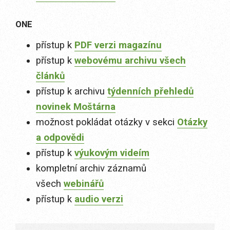
ONE
přístup k
PDF verzi magazínu
přístup k
webovému archivu všech
článků
přístup k archivu
týdenních přehledů
novinek Moštárna
možnost pokládat otázky v sekci
Otázky
a odpovědi
přístup k
výukovým videím
kompletní archiv záznamů
všech
webinářů
přístup k
audio verzi