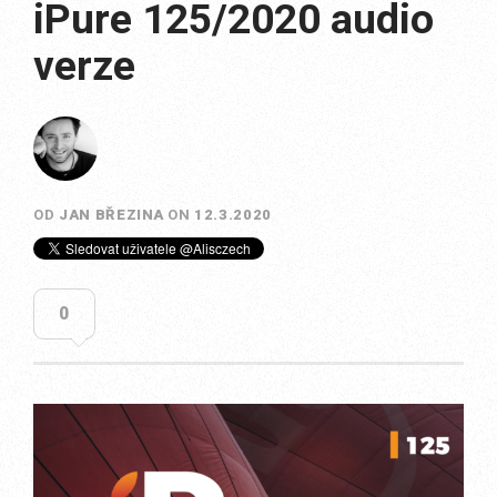
iPure 125/2020 audio
verze
OD
JAN BŘEZINA
ON
12.3.2020
0