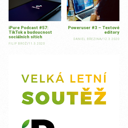
navigation
iPure Podcast #57:
Poweruser #3 – Textové
TikTok a budoucnost
editory
sociálních sítích
DANIEL BŘEZINA
/
12.3.2020
FILIP BROŽ
/
11.3.2020