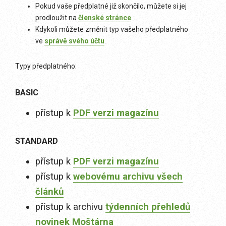
Pokud vaše předplatné již skončilo, můžete si jej
prodloužit na
členské stránce
.
Kdykoli můžete změnit typ vašeho předplatného
ve
správě svého účtu
.
Typy předplatného:
BASIC
přístup k
PDF verzi magazínu
STANDARD
přístup k
PDF verzi magazínu
přístup k
webovému archivu všech
článků
přístup k archivu
týdenních přehledů
novinek Moštárna