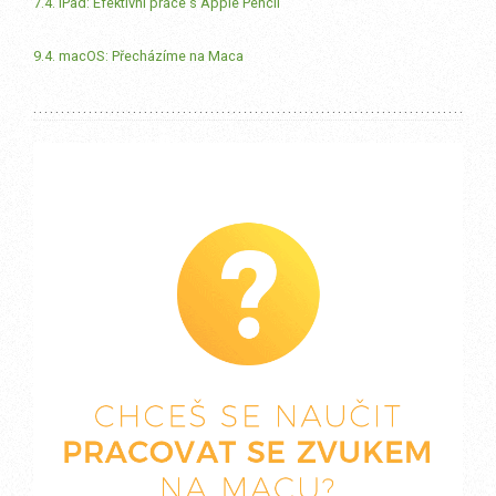
7.4. iPad: Efektivní práce s Apple Pencil
9.4. macOS: Přecházíme na Maca