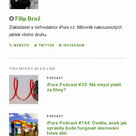
O
Filip Brož
Zakladatel a šéfredaktor iPure.cz. Milovník nakousnutých
jablek všeho druhu.
WEBSITE
TWITTER
INSTAGRAM
YOU MIGHT ALSO LIKE
PODCAST
iPure Podcast #33: Má smysl platit
za filmy?
PODCAST
iPure Podcast #144: Osvěta, aneb jak
opravdu bude fungovat skenování
fotek dětí