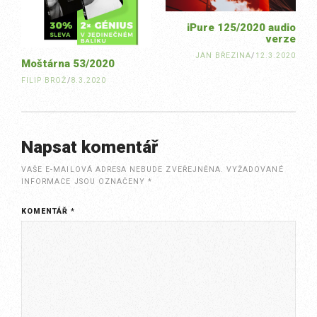
iPure 125/2020 audio
verze
JAN BŘEZINA
/
12.3.2020
Moštárna 53/2020
FILIP BROŽ
/
8.3.2020
Napsat komentář
VAŠE E-MAILOVÁ ADRESA NEBUDE ZVEŘEJNĚNA.
VYŽADOVANÉ
INFORMACE JSOU OZNAČENY
*
KOMENTÁŘ
*