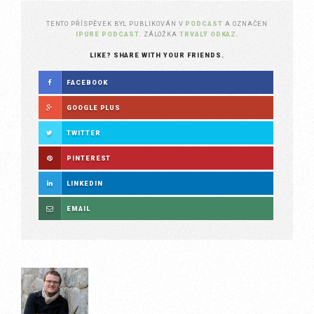
TENTO PŘÍSPĚVEK BYL PUBLIKOVÁN V
PODCAST
A OZNAČEN
IPURE PODCAST
. ZÁLOŽKA
TRVALÝ ODKAZ
.
LIKE? SHARE WITH YOUR FRIENDS.
FACEBOOK
GOOGLE PLUS
TWITTER
PINTEREST
LINKEDIN
EMAIL