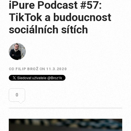
iPure Podcast #57:
TikTok a budoucnost
sociálních sítích
OD
FILIP BROŽ
ON
11.3.2020
0