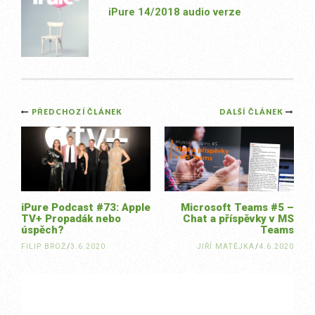
iPure 14/2018 audio verze
Post
PŘEDCHOZÍ ČLÁNEK
DALŠÍ ČLÁNEK
navigation
iPure Podcast #73: Apple
Microsoft Teams #5 –
TV+ Propadák nebo
Chat a příspěvky v MS
úspěch?
Teams
FILIP BROŽ
/
3.6.2020
JIŘÍ MATĚJKA
/
4.6.2020