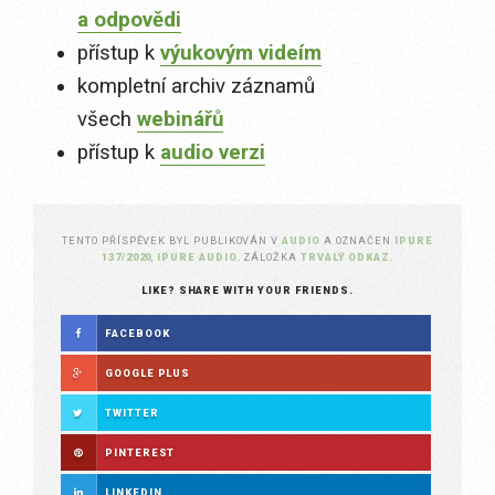
a odpovědi
přístup k
výukovým videím
kompletní archiv záznamů
všech
webinářů
přístup k
audio verzi
TENTO PŘÍSPĚVEK BYL PUBLIKOVÁN V
AUDIO
A OZNAČEN
IPURE
137/2020
,
IPURE AUDIO
. ZÁLOŽKA
TRVALÝ ODKAZ
.
LIKE? SHARE WITH YOUR FRIENDS.
FACEBOOK
GOOGLE PLUS
TWITTER
PINTEREST
LINKEDIN