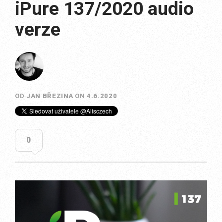
iPure 137/2020 audio
verze
OD
JAN BŘEZINA
ON
4.6.2020
0