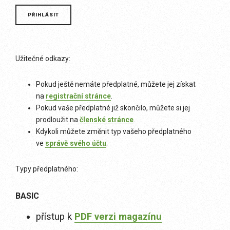
Užitečné odkazy:
Pokud ještě nemáte předplatné, můžete jej získat
na
registrační stránce
.
Pokud vaše předplatné již skončilo, můžete si jej
prodloužit na
členské stránce
.
Kdykoli můžete změnit typ vašeho předplatného
ve
správě svého účtu
.
Typy předplatného:
BASIC
přístup k
PDF verzi magazínu