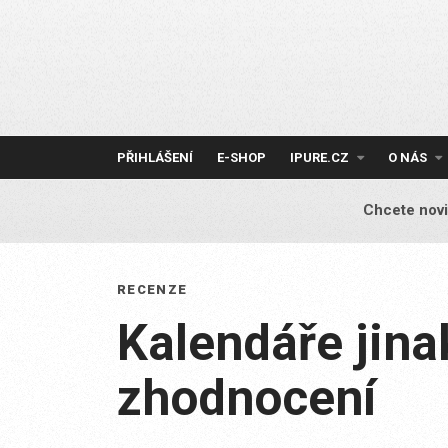
Skip
to
content
PŘIHLÁŠENÍ
E-SHOP
IPURE.CZ
O NÁS
Chcete novi
RECENZE
Kalendáře jina
zhodnocení