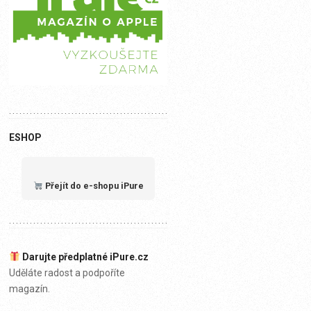
ESHOP
Přejít do e-shopu iPure
Darujte předplatné iPure.cz
Uděláte radost a podpoříte
magazín.