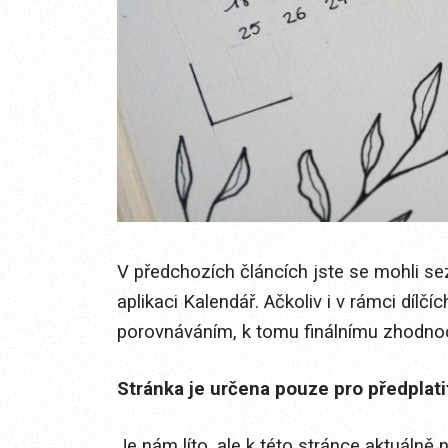
V předchozích článcích jste se mohli sezn
aplikaci Kalendář. Ačkoliv i v rámci dílč
porovnáváním, k tomu finálnímu zhodnoce
Stránka je určena pouze pro předplat
Je nám líto, ale k této stránce aktuálně