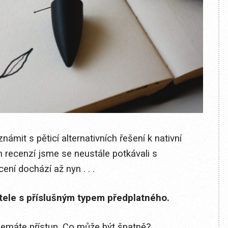
ámit s pěticí alternativních řešení k nativní
ích recenzí jsme se neustále potkávali s
ní dochází až nyn . . .
itele s příslušným typem předplatného.
 nemáte přístup. Co může být špatně?