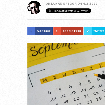
OD
LUKÁŠ GREGOR
ON
6.2.2020
FACEBOOK
GOOGLE PLUS
TWITTER