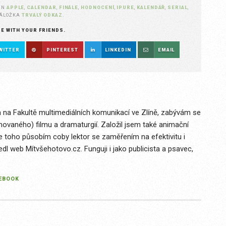
EN
APPLE
,
CALENDAR
,
FINÁLE
,
HODNOCENÍ
,
IPURE
,
KALENDÁŘ
,
SERIAL
,
ZÁLOŽKA
TRVALÝ ODKAZ
.
RE WITH YOUR FRIENDS.
WITTER
PINTEREST
LINKEDIN
EMAIL
 na Fakultě multimediálních komunikací ve Zlíně, zabývám se
imovaného) filmu a dramaturgií. Založil jsem také animační
le toho působím coby lektor se zaměřením na efektivitu i
edl web Mítvšehotovo.cz. Funguji i jako publicista a psavec,
EBOOK