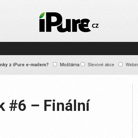
IPURE.CZ
Prémiový Apple e-
magazín, který vychází
každý týden. Žádné
reklamy, žádné
spekulace, jen čistý
obsah pro všechny
nky z iPure e-mailem?
Moštárna
Slevové akce
Webin
Apple fandy. Recenze,
komentáře a praktické
návody, jak začlenit
Apple zařízení do
každodenního života.
k #6 – Finální