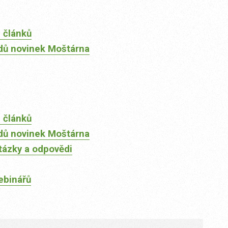
 článků
dů novinek Moštárna
 článků
dů novinek Moštárna
tázky a odpovědi
ebinářů