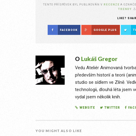
TENTO PŘÍSPĚVEK BYL PUBLIKOVÁN V
RECENZE
A OZNAČ
TRENDY
. 
LIKE? SHA
FACEBOOK
GOOGLE PLUS
T
O
Lukáš Gregor
Vedu Ateliér Animovaná tvorba
především historií a teorii (an
studio se sídlem ve Zlíně. Ved
technologii, dlouhá léta jsem v
vydal jsem několik knih.
WEBSITE
TWITTER
FAC
YOU MIGHT ALSO LIKE