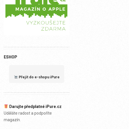
ESHOP
Přejít do e-shopu iPure
Darujte předplatné iPure.cz
Uděláte radost a podpoříte
magazín.