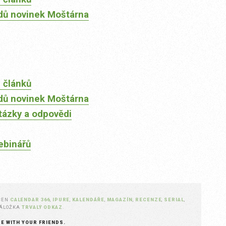
dů novinek Moštárna
 článků
dů novinek Moštárna
tázky a odpovědi
ebinářů
ČEN
CALENDAR 366
,
IPURE
,
KALENDÁŘE
,
MAGAZÍN
,
RECENZE
,
SERIAL
,
ZÁLOŽKA
TRVALÝ ODKAZ
.
RE WITH YOUR FRIENDS.