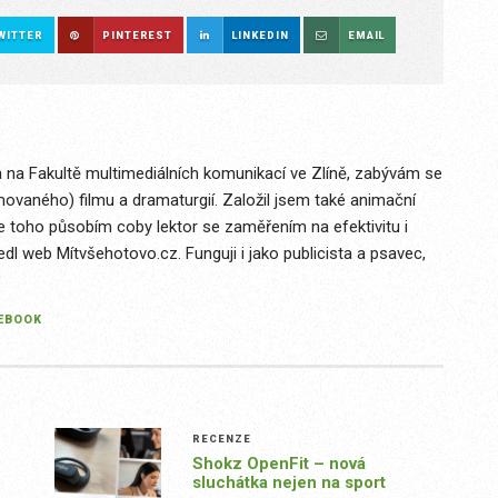
WITTER
PINTEREST
LINKEDIN
EMAIL
 na Fakultě multimediálních komunikací ve Zlíně, zabývám se
imovaného) filmu a dramaturgií. Založil jsem také animační
le toho působím coby lektor se zaměřením na efektivitu i
edl web Mítvšehotovo.cz. Funguji i jako publicista a psavec,
EBOOK
RECENZE
Shokz OpenFit – nová
sluchátka nejen na sport