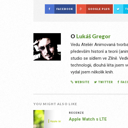
FACEBOOK
GOOGLE PLUS
T
O
Lukáš Gregor
Vedu Ateliér Animovaná tvorba
především historií a teorii (an
studio se sídlem ve Zlíně. Ved
technologii, dlouhá léta jsem v
vydal jsem několik knih.
WEBSITE
TWITTER
FAC
YOU MIGHT ALSO LIKE
RECENZE
Apple Watch s LTE