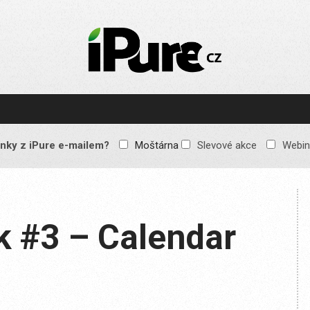
IPURE.CZ
Prémiový Apple e-
magazín, který vychází
každý týden. Žádné
reklamy, žádné
spekulace, jen čistý
obsah pro všechny
nky z iPure e-mailem?
Moštárna
Slevové akce
Webin
Apple fandy. Recenze,
komentáře a praktické
návody, jak začlenit
Apple zařízení do
každodenního života.
k #3 – Calendar