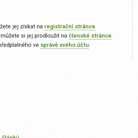
ete jej získat na
registrační stránce
.
 můžete si jej prodloužit na
členské stránce
.
předplatného ve
správě svého účtu
.
 článků