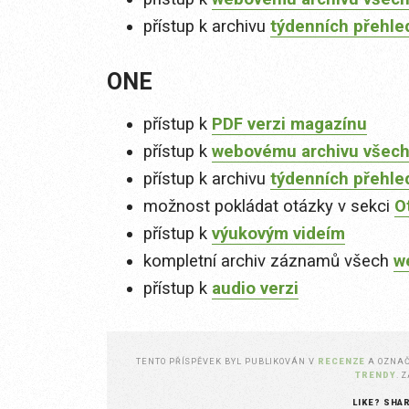
přístup k archivu
týdenních přehle
ONE
přístup k
PDF verzi magazínu
přístup k
webovému archivu všech
přístup k archivu
týdenních přehle
možnost pokládat otázky v sekci
O
přístup k
výukovým videím
kompletní archiv záznamů všech
w
přístup k
audio verzi
TENTO PŘÍSPĚVEK BYL PUBLIKOVÁN V
RECENZE
A OZNA
TRENDY
. 
LIKE? SHA