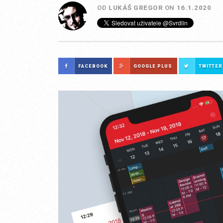
OD
LUKÁŠ GREGOR
ON
16.1.2020
FACEBOOK
GOOGLE PLUS
TWITTER