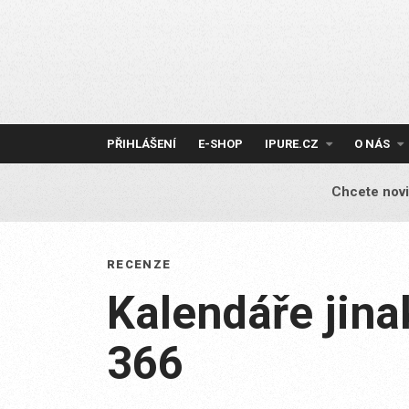
Skip
to
content
PŘIHLÁŠENÍ
E-SHOP
IPURE.CZ
O NÁS
Chcete novi
RECENZE
Kalendáře jina
366