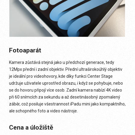
Fotoaparát
Kamera zůstává stejná jako u předchozí generace, tedy
12Mpx přední i zadní objektiv. Přední ultraširokoúhlý objektiv
je ideální pro videohovory, kde díky funkci Center Stage
udržuje uživatele uprostřed obrazu, i když se pohybuje, nebo
se do hovoru připojí více osob. Zadní kamera nabízí 4K video
při 60 snímcích za sekundu a až desetinásobný zpomalený
záběr, což posiluje všestrannost iPadu mini jako kompaktního,
ale schopného foto a video nástroje.
Cena a úložiště