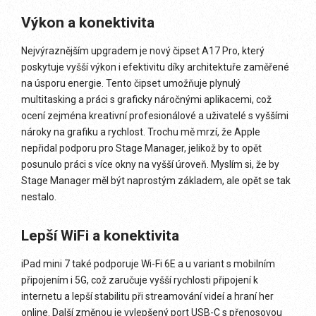
Výkon a konektivita
Nejvýraznějším upgradem je nový čipset A17 Pro, který
poskytuje vyšší výkon i efektivitu díky architektuře zaměřené
na úsporu energie. Tento čipset umožňuje plynulý
multitasking a práci s graficky náročnými aplikacemi, což
ocení zejména kreativní profesionálové a uživatelé s vyššími
nároky na grafiku a rychlost. Trochu mě mrzí, že Apple
nepřidal podporu pro Stage Manager, jelikož by to opět
posunulo práci s více okny na vyšší úroveň. Myslím si, že by
Stage Manager měl být naprostým základem, ale opět se tak
nestalo.
Lepší WiFi a konektivita
iPad mini 7 také podporuje Wi-Fi 6E a u variant s mobilním
připojením i 5G, což zaručuje vyšší rychlosti připojení k
internetu a lepší stabilitu při streamování videí a hraní her
online. Další změnou je vylepšený port USB-C s přenosovou