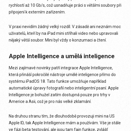
rychlostí až 10 Gb/s, což usnadňuje práci s většími soubory při
připojení k externím zařízením.
V praxi nevidím žádný velký rozdíl. V zásadě ani neznám moc
uživatelů, kteří by na iPad mini stříhali video nebo upravovali
nějaký větší soubor. Mini byl vždy o konzumaci a čtení.
Apple Intelligence a umělá inteligence
Mezi zajímavé novinky patří integrace Apple Intelligence,
která přináší pokročilé nástroje umělé inteligence přímo do
systému iPadOS 18. Tato funkce umožňuje například
automatické úpravy fotografií nebo inteligentní psaní. Apple
Intelligence je bohužel zatím dostupná pouze pro trhy v
Americe a Asii, což je pro nás velké zklamání.
Na druhou stranu tím, že dlouhodobě provozuji mini na US
Apple ID, tak Apple Intelligence mám a používám. Vše je stále
ve fázi beta testování, ale jsou tam fajn funkce, zvlášť