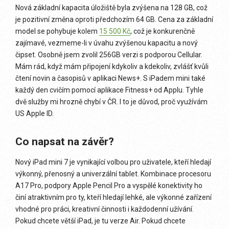
Nová základní kapacita úložiště byla zvýšena na 128 GB, což
je pozitivní změna oproti předchozím 64 GB. Cena za základní
model se pohybuje kolem
15 500 Kč
, což je konkurenčně
zajímavé, vezmeme-li v úvahu zvýšenou kapacitu a nový
čipset. Osobně jsem zvolil 256GB verzi s podporou Cellular.
Mám rád, když mám připojení kdykoliv a kdekoliv, zvlášť kvůli
čtení novin a časopisů v aplikaci News+. S iPadem mini také
každý den cvičím pomocí aplikace Fitness+ od Applu. Tyhle
dvě služby mi hrozně chybí v ČR. I to je důvod, proč využívám
US Apple ID.
Co napsat na závěr?
Nový iPad mini 7 je vynikající volbou pro uživatele, kteří hledají
výkonný, přenosný a univerzální tablet. Kombinace procesoru
A17 Pro, podpory Apple Pencil Pro a vyspělé konektivity ho
činí atraktivním pro ty, kteří hledají lehké, ale výkonné zařízení
vhodné pro práci, kreativní činnosti i každodenní užívání.
Pokud chcete větší iPad, je tu verze Air. Pokud chcete