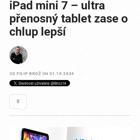
iPad mini 7 – ultra
přenosný tablet zase o
chlup lepší
OD
FILIP BROŽ
ON
31.10.2024
0