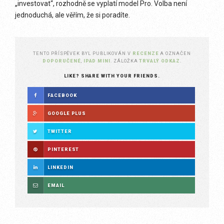
„investovat“, rozhodně se vyplatí model Pro. Volba není
jednoduchá, ale věřím, že si poradíte.
TENTO PŘÍSPĚVEK BYL PUBLIKOVÁN V
RECENZE
A OZNAČEN
DOPORUČENÉ
,
IPAD MINI
. ZÁLOŽKA
TRVALÝ ODKAZ
.
LIKE? SHARE WITH YOUR FRIENDS.
FACEBOOK
GOOGLE PLUS
TWITTER
PINTEREST
LINKEDIN
EMAIL