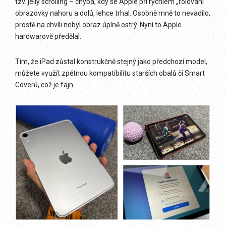
tzv. jelly scrolling – chyba, kdy se Apple při rychlém „rolování“
obrazovky nahoru a dolů, lehce trhal. Osobně mně to nevadilo,
prostě na chvíli nebyl obraz úplně ostrý. Nyní to Apple
hardwarově předělal.
Tím, že iPad zůstal konstrukčně stejný jako předchozí model,
můžete využít zpětnou kompatibilitu starších obalů či Smart
Coverů, což je fajn.