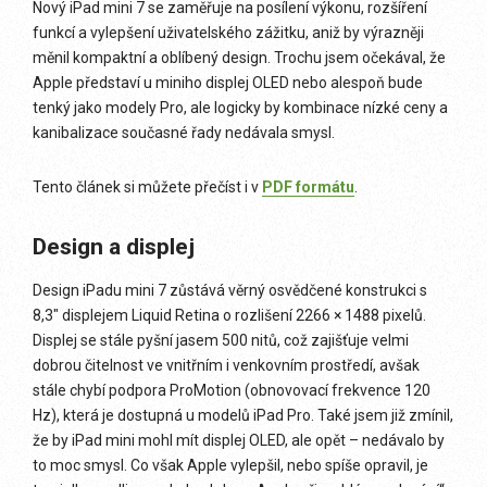
Nový iPad mini 7 se zaměřuje na posílení výkonu, rozšíření
funkcí a vylepšení uživatelského zážitku, aniž by výrazněji
měnil kompaktní a oblíbený design. Trochu jsem očekával, že
Apple představí u miniho displej OLED nebo alespoň bude
tenký jako modely Pro, ale logicky by kombinace nízké ceny a
kanibalizace současné řady nedávala smysl.
Tento článek si můžete přečíst i v
PDF formátu
.
Design a displej
Design iPadu mini 7 zůstává věrný osvědčené konstrukci s
8,3″ displejem Liquid Retina o rozlišení 2266 × 1488 pixelů.
Displej se stále pyšní jasem 500 nitů, což zajišťuje velmi
dobrou čitelnost ve vnitřním i venkovním prostředí, avšak
stále chybí podpora ProMotion (obnovovací frekvence 120
Hz), která je dostupná u modelů iPad Pro. Také jsem již zmínil,
že by iPad mini mohl mít displej OLED, ale opět – nedávalo by
to moc smysl. Co však Apple vylepšil, nebo spíše opravil, je