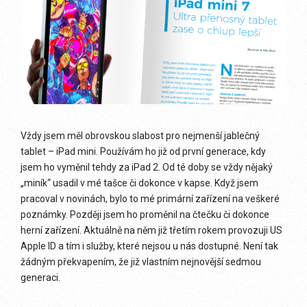
Vždy jsem měl obrovskou slabost pro nejmenší jablečný
tablet – iPad mini. Používám ho již od první generace, kdy
jsem ho vyměnil tehdy za iPad 2. Od té doby se vždy nějaký
„miník“ usadil v mé tašce či dokonce v kapse. Když jsem
pracoval v novinách, bylo to mé primární zařízení na veškeré
poznámky. Později jsem ho proměnil na čtečku či dokonce
herní zařízení. Aktuálně na něm již třetím rokem provozuji US
Apple ID a tím i služby, které nejsou u nás dostupné. Není tak
žádným překvapením, že již vlastním nejnovější sedmou
generaci.