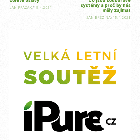
20leté oslavy
Co jsou souborové
systémy a proč by nás
JAN PRAŽÁK
/
15.4.2021
měly zajímat
JAN BŘEZINA
/
15.4.2021