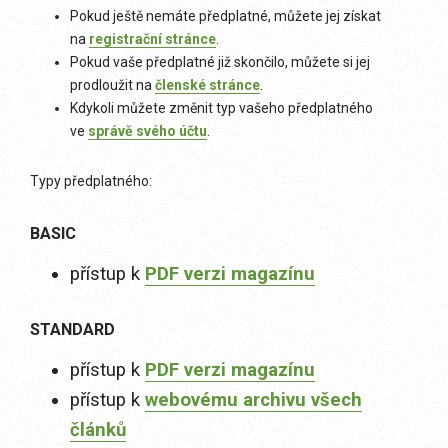
Pokud ještě nemáte předplatné, můžete jej získat
na
registrační stránce
.
Pokud vaše předplatné již skončilo, můžete si jej
prodloužit na
členské stránce
.
Kdykoli můžete změnit typ vašeho předplatného
ve
správě svého účtu
.
Typy předplatného:
BASIC
přístup k
PDF verzi magazínu
STANDARD
přístup k
PDF verzi magazínu
přístup k
webovému archivu všech
článků