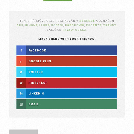
TENTO PŘÍSPĚVEK BYL PUBLIKOVÁN V
RECENZE
A OZNAČEN
APP
,
IPHONE
,
IPURE
,
POČASÍ
,
PŘEDPOVĚĎ
,
RECENZE
,
TRENDY
.
ZÁLOŽKA
TRVALÝ ODKAZ
.
LIKE? SHARE WITH YOUR FRIENDS.
FACEBOOK
GOOGLE PLUS
TWITTER
PINTEREST
LINKEDIN
EMAIL