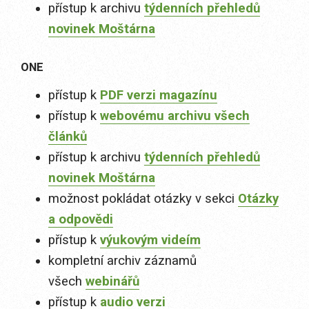
přístup k archivu
týdenních přehledů
novinek Moštárna
ONE
přístup k
PDF verzi magazínu
přístup k
webovému archivu všech
článků
přístup k archivu
týdenních přehledů
novinek Moštárna
možnost pokládat otázky v sekci
Otázky
a odpovědi
přístup k
výukovým videím
kompletní archiv záznamů
všech
webinářů
přístup k
audio verzi