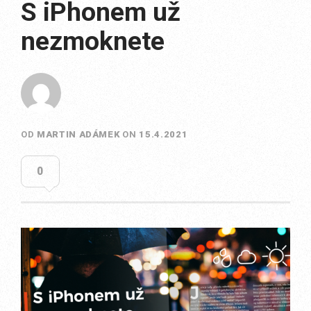
S iPhonem už
nezmoknete
OD
MARTIN ADÁMEK
ON
15.4.2021
0