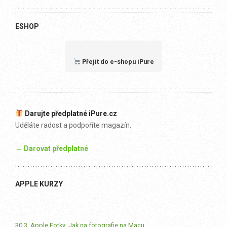
ESHOP
Přejít do e-shopu iPure
Darujte předplatné iPure.cz
Uděláte radost a podpoříte magazín.
→ Darovat předplatné
APPLE KURZY
30.3. Apple Fotky: Jak na fotografie na Macu