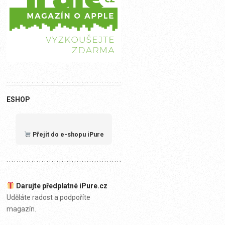
ESHOP
Přejít do e-shopu iPure
Darujte předplatné iPure.cz
Uděláte radost a podpoříte
magazín.