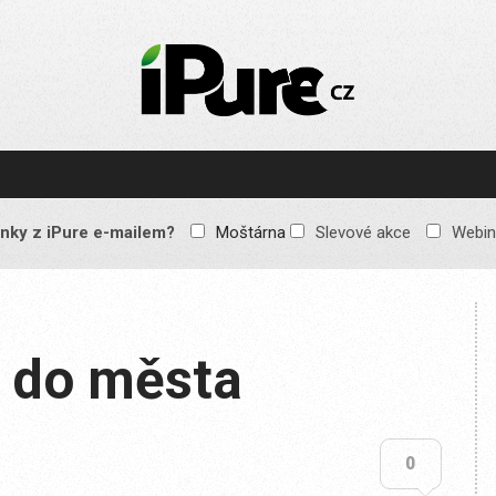
IPURE.CZ
Prémiový Apple e-
magazín, který vychází
každý týden. Žádné
reklamy, žádné
spekulace, jen čistý
obsah pro všechny
nky z iPure e-mailem?
Moštárna
Slevové akce
Webin
Apple fandy. Recenze,
komentáře a praktické
návody, jak začlenit
Apple zařízení do
každodenního života.
n do města
0