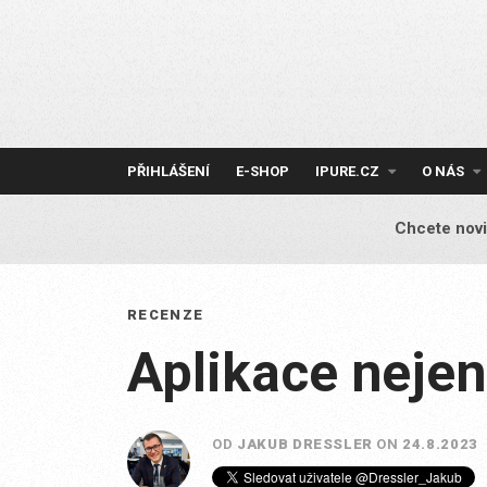
Skip
to
content
PŘIHLÁŠENÍ
E-SHOP
IPURE.CZ
O NÁS
Chcete novi
RECENZE
Aplikace neje
OD
JAKUB DRESSLER
ON
24.8.2023