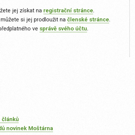
ete jej získat na
registrační stránce
.
 můžete si jej prodloužit na
členské stránce
.
předplatného ve
správě svého účtu
.
 článků
dů novinek Moštárna