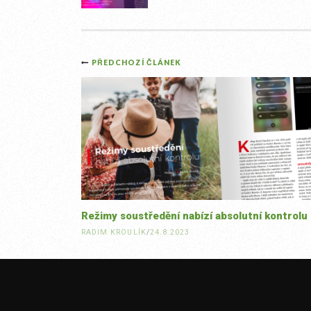
Post
PŘEDCHOZÍ ČLÁNEK
navigation
Režimy soustředění nabízí absolutní kontrolu
RADIM KROULÍK
/
24.8.2023