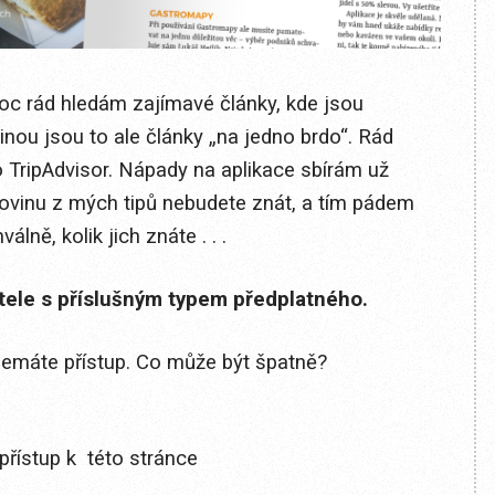
moc rád hledám zajímavé články, kde jsou
inou jsou to ale články „na jedno brdo“. Rád
o TripAdvisor. Nápady na aplikace sbírám už
ovinu z mých tipů nebudete znát, a tím pádem
lně, kolik jich znáte . . .
itele s příslušným typem předplatného.
 nemáte přístup. Co může být špatně?
přístup k této stránce