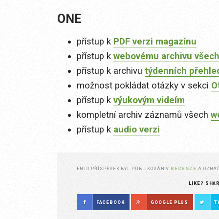
ONE
přístup k
PDF verzi magazínu
přístup k
webovému archivu všech
přístup k archivu
týdenních přehle
možnost pokládat otázky v sekci
O
přístup k
výukovým videím
kompletní archiv záznamů všech
w
přístup k
audio verzi
TENTO PŘÍSPĚVEK BYL PUBLIKOVÁN V
RECENZE
A OZNA
LIKE? SHA
FACEBOOK
GOOGLE PLUS
T