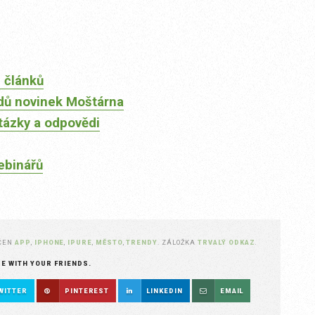
 článků
dů novinek Moštárna
tázky a odpovědi
ebinářů
ČEN
APP
,
IPHONE
,
IPURE
,
MĚSTO
,
TRENDY
. ZÁLOŽKA
TRVALÝ ODKAZ
.
RE WITH YOUR FRIENDS.
WITTER
PINTEREST
LINKEDIN
EMAIL