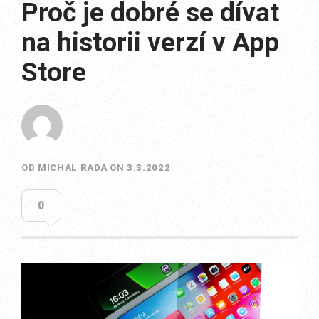
Proč je dobré se dívat
na historii verzí v App
Store
OD
MICHAL RADA
ON
3.3.2022
0