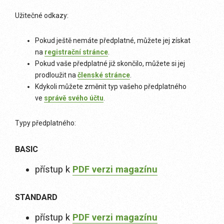
Užitečné odkazy:
Pokud ještě nemáte předplatné, můžete jej získat
na
registrační stránce
.
Pokud vaše předplatné již skončilo, můžete si jej
prodloužit na
členské stránce
.
Kdykoli můžete změnit typ vašeho předplatného
ve
správě svého účtu
.
Typy předplatného:
BASIC
přístup k
PDF verzi magazínu
STANDARD
přístup k
PDF verzi magazínu