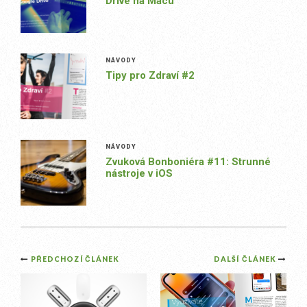
Drive na Macu
NÁVODY
Tipy pro Zdraví #2
NÁVODY
Zvuková Bonboniéra #11: Strunné
nástroje v iOS
Post
PŘEDCHOZÍ ČLÁNEK
DALŠÍ ČLÁNEK
navigation