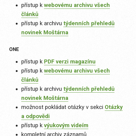
přístup k
webovému archivu všech
článků
přístup k archivu
týdenních přehledů
novinek Moštárna
ONE
přístup k
PDF verzi magazínu
přístup k
webovému archivu všech
článků
přístup k archivu
týdenních přehledů
novinek Moštárna
možnost pokládat otázky v sekci
Otázky
a odpovědi
přístup k
výukovým videím
kompletní archiv záznamů