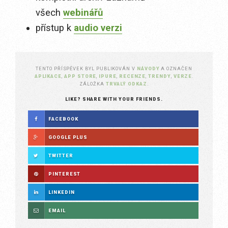
všech
webinářů
přístup k
audio verzi
TENTO PŘÍSPĚVEK BYL PUBLIKOVÁN V
NÁVODY
A OZNAČEN
APLIKACE
,
APP STORE
,
IPURE
,
RECENZE
,
TRENDY
,
VERZE
.
ZÁLOŽKA
TRVALÝ ODKAZ
.
LIKE? SHARE WITH YOUR FRIENDS.
FACEBOOK
GOOGLE PLUS
TWITTER
PINTEREST
LINKEDIN
EMAIL