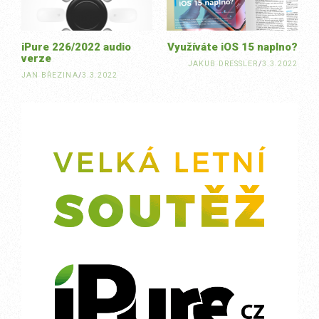
iPure 226/2022 audio
Využíváte iOS 15 naplno?
verze
JAKUB DRESSLER
/
3.3.2022
JAN BŘEZINA
/
3.3.2022