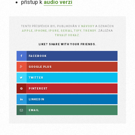
přístup k
audio verzi
TENTO PŘÍSPĚVEK BYL PUBLIKOVÁN V
NÁVODY
A OZNAČEN
APPLE
,
IPHONE
,
IPURE
,
SERIAL
,
TIPY
,
TRENDY
. ZÁLOŽKA
TRVALÝ ODKAZ
.
LIKE? SHARE WITH YOUR FRIENDS.
FACEBOOK
GOOGLE PLUS
TWITTER
PINTEREST
LINKEDIN
EMAIL