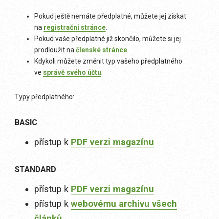
Pokud ještě nemáte předplatné, můžete jej získat
na
registrační stránce
.
Pokud vaše předplatné již skončilo, můžete si jej
prodloužit na
členské stránce
.
Kdykoli můžete změnit typ vašeho předplatného
ve
správě svého účtu
.
Typy předplatného:
BASIC
přístup k
PDF verzi magazínu
STANDARD
přístup k
PDF verzi magazínu
přístup k
webovému archivu všech
článků