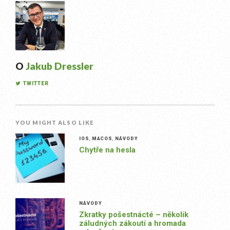
O
Jakub Dressler
TWITTER
YOU MIGHT ALSO LIKE
IOS
,
MACOS
,
NÁVODY
Chytře na hesla
NÁVODY
Zkratky pošestnácté – několik
záludných zákoutí a hromada