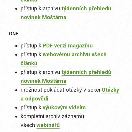
přístup k archivu
týdenních přehledů
novinek Moštárna
ONE
přístup k
PDF verzi magazínu
přístup k
webovému archivu všech
článků
přístup k archivu
týdenních přehledů
novinek Moštárna
možnost pokládat otázky v sekci
Otázky
a odpovědi
přístup k
výukovým videím
kompletní archiv záznamů
všech
webinářů