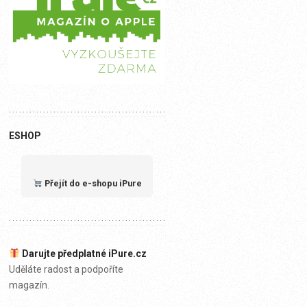
ESHOP
Přejít do e-shopu iPure
Darujte předplatné iPure.cz
Uděláte radost a podpoříte
magazín.