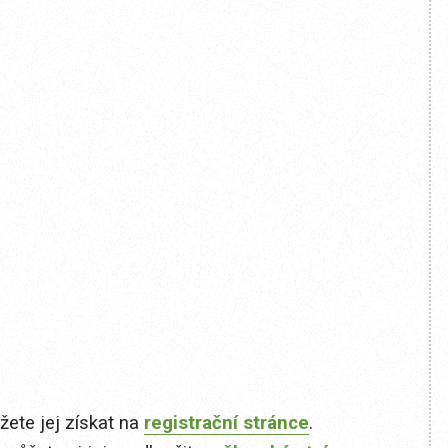
ete jej získat na
registrační stránce
.