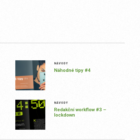
NÁVODY
Náhodné tipy #4
NÁVODY
Redakční workflow #3 –
lockdown