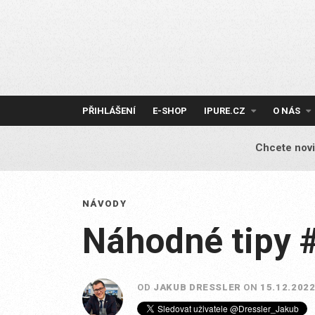
Skip
to
content
PŘIHLÁŠENÍ
E-SHOP
IPURE.CZ
O NÁS
Chcete novi
NÁVODY
Náhodné tipy 
OD
JAKUB DRESSLER
ON
15.12.202