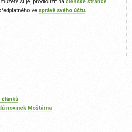
 můžete si jej prodloužit na
členské stránce
.
předplatného ve
správě svého účtu
.
 článků
dů novinek Moštárna