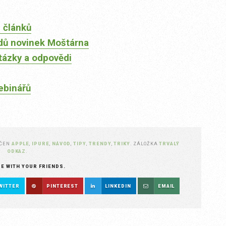
 článků
dů novinek Moštárna
tázky a odpovědi
ebinářů
AČEN
APPLE
,
IPURE
,
NÁVOD
,
TIPY
,
TRENDY
,
TRIKY
. ZÁLOŽKA
TRVALÝ
ODKAZ
.
RE WITH YOUR FRIENDS.
WITTER
PINTEREST
LINKEDIN
EMAIL