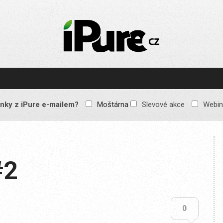
IPURE.CZ
Prémiový Apple e-
magazín, který vychází
každý týden. Žádné
reklamy, žádné
spekulace, jen čistý
obsah pro všechny
nky z iPure e-mailem?
Moštárna
Slevové akce
Webin
Apple fandy. Recenze,
komentáře a praktické
návody, jak začlenit
Apple zařízení do
každodenního života.
#2
2
0