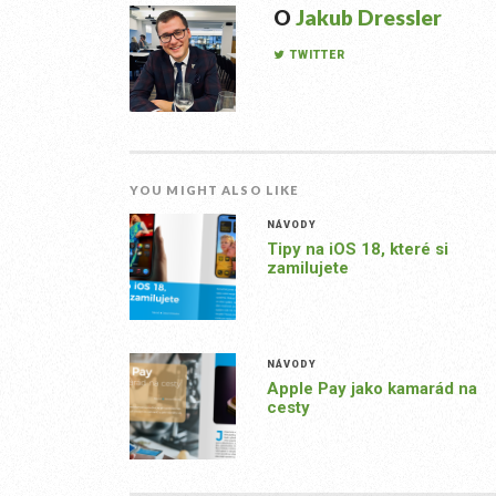
O
Jakub Dressler
TWITTER
YOU MIGHT ALSO LIKE
NÁVODY
Tipy na iOS 18, které si
zamilujete
NÁVODY
Apple Pay jako kamarád na
cesty