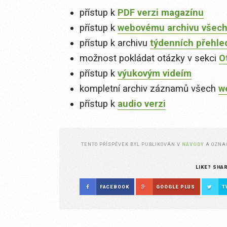
přístup k
PDF verzi magazínu
přístup k
webovému archivu všech
přístup k archivu
týdenních přehle
možnost pokládat otázky v sekci
O
přístup k
výukovým videím
kompletní archiv záznamů všech
w
přístup k
audio verzi
TENTO PŘÍSPĚVEK BYL PUBLIKOVÁN V
NÁVODY
A OZN
LIKE? SHA
FACEBOOK
GOOGLE PLUS
T