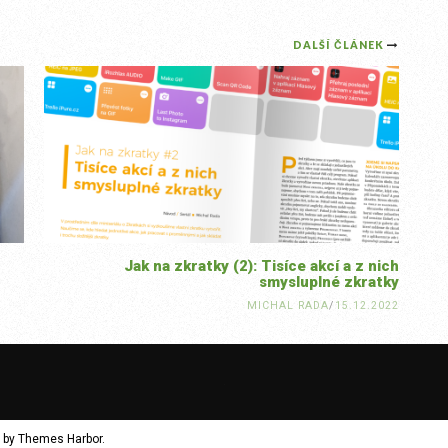
DALŠÍ ČLÁNEK
Jak na zkratky (2): Tisíce akcí a z nich
smysluplné zkratky
MICHAL RADA
/
15.12.2022
 by
Themes Harbor
.