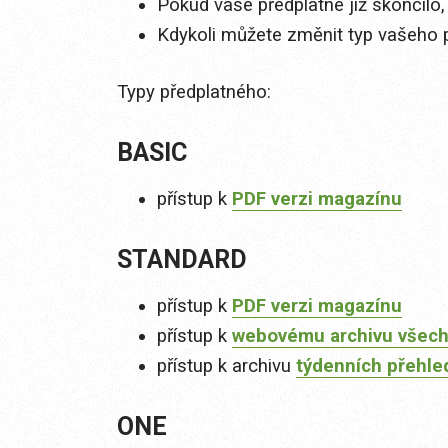
Pokud vaše předplatné již skončilo,
Kdykoli můžete změnit typ vašeho 
Typy předplatného:
BASIC
přístup k
PDF verzi magazínu
STANDARD
přístup k
PDF verzi magazínu
přístup k
webovému archivu všech
přístup k archivu
týdenních přehle
ONE