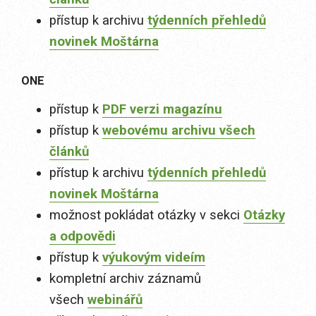
přístup k archivu
týdenních přehledů
novinek Moštárna
ONE
přístup k
PDF verzi magazínu
přístup k
webovému archivu všech
článků
přístup k archivu
týdenních přehledů
novinek Moštárna
možnost pokládat otázky v sekci
Otázky
a odpovědi
přístup k
výukovým videím
kompletní archiv záznamů
všech
webinářů