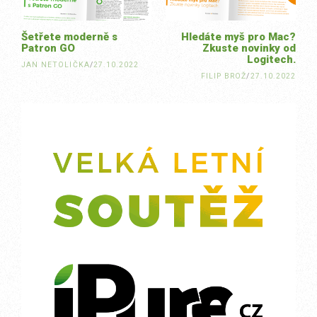
Šetřete moderně s
Hledáte myš pro Mac?
Patron GO
Zkuste novinky od
Logitech.
JAN NETOLIČKA
/
27.10.2022
FILIP BROŽ
/
27.10.2022