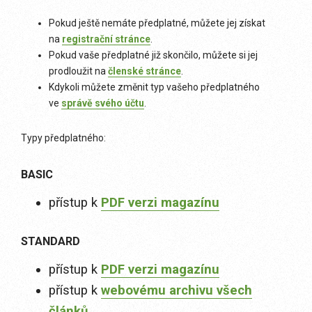
Pokud ještě nemáte předplatné, můžete jej získat
na
registrační stránce
.
Pokud vaše předplatné již skončilo, můžete si jej
prodloužit na
členské stránce
.
Kdykoli můžete změnit typ vašeho předplatného
ve
správě svého účtu
.
Typy předplatného:
BASIC
přístup k
PDF verzi magazínu
STANDARD
přístup k
PDF verzi magazínu
přístup k
webovému archivu všech
článků