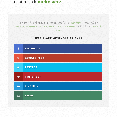
přístup k
audio verzi
TENTO PŘÍSPĚVEK BYL PUBLIKOVÁN V
NÁVODY
A OZNAČEN
APPLE
,
IPHONE
,
IPURE
,
MAC
,
TIPY
,
TRENDY
. ZÁLOŽKA
TRVALÝ
ODKAZ
.
LIKE? SHARE WITH YOUR FRIENDS.
FACEBOOK
GOOGLE PLUS
TWITTER
PINTEREST
LINKEDIN
EMAIL