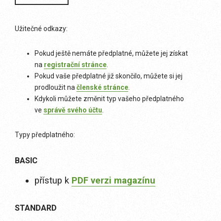
Užitečné odkazy:
Pokud ještě nemáte předplatné, můžete jej získat
na
registrační stránce
.
Pokud vaše předplatné již skončilo, můžete si jej
prodloužit na
členské stránce
.
Kdykoli můžete změnit typ vašeho předplatného
ve
správě svého účtu
.
Typy předplatného:
BASIC
přístup k
PDF verzi magazínu
STANDARD