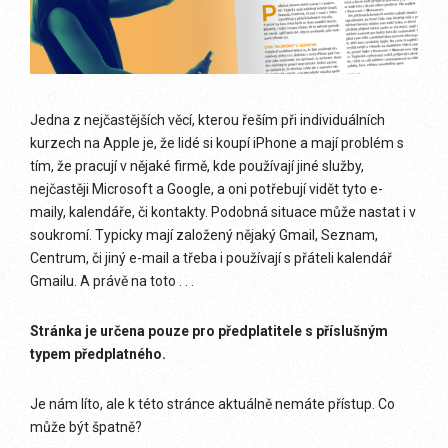
Jedna z nejčastějších věcí, kterou řeším při individuálních
kurzech na Apple je, že lidé si koupí iPhone a mají problém s
tím, že pracují v nějaké firmě, kde používají jiné služby,
nejčastěji Microsoft a Google, a oni potřebují vidět tyto e-
maily, kalendáře, či kontakty. Podobná situace může nastat i v
soukromí. Typicky mají založený nějaký Gmail, Seznam,
Centrum, či jiný e-mail a třeba i používají s přáteli kalendář
Gmailu. A právě na toto . . .
Stránka je určena pouze pro předplatitele s příslušným
typem předplatného.
Je nám líto, ale k této stránce aktuálně nemáte přístup. Co
může být špatně?