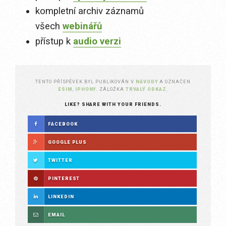
kompletní archiv záznamů
všech
webinářů
přístup k
audio verzi
TENTO PŘÍSPĚVEK BYL PUBLIKOVÁN V
NÁVODY
A OZNAČEN
ESIM
,
IPHONY
. ZÁLOŽKA
TRVALÝ ODKAZ
.
LIKE? SHARE WITH YOUR FRIENDS.
FACEBOOK
GOOGLE PLUS
TWITTER
PINTEREST
LINKEDIN
EMAIL