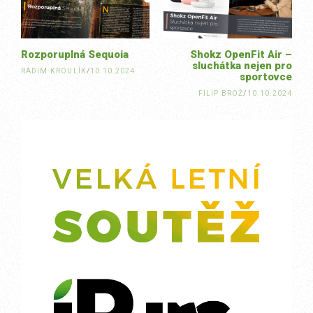
Rozporuplná Sequoia
Shokz OpenFit Air –
sluchátka nejen pro
RADIM KROULÍK
/
10.10.2024
sportovce
FILIP BROŽ
/
10.10.2024