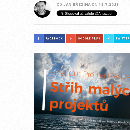
OD
JAN BŘEZINA
ON
13.7.2023
FACEBOOK
GOOGLE PLUS
TWITTER