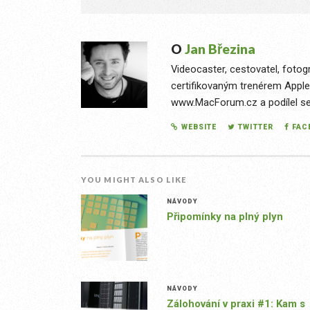
O
Jan Březina
Videocaster, cestovatel, fotog
certifikovaným trenérem Apple
www.MacForum.cz a podílel se n
WEBSITE
TWITTER
FAC
YOU MIGHT ALSO LIKE
NÁVODY
Připomínky na plný plyn
NÁVODY
Zálohování v praxi #1: Kam s