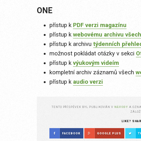
ONE
přístup k
PDF verzi magazínu
přístup k
webovému archivu všech
přístup k archivu
týdenních přehle
možnost pokládat otázky v sekci
O
přístup k
výukovým videím
kompletní archiv záznamů všech
w
přístup k
audio verzi
TENTO PŘÍSPĚVEK BYL PUBLIKOVÁN V
NÁVODY
A OZN
ZÁLO
LIKE? SHA
FACEBOOK
GOOGLE PLUS
T