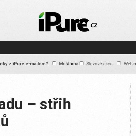
IPURE.CZ
Prémiový Apple e-
magazín, který vychází
každý týden. Žádné
reklamy, žádné
spekulace, jen čistý
obsah pro všechny
nky z iPure e-mailem?
Moštárna
Slevové akce
Webin
Apple fandy. Recenze,
komentáře a praktické
návody, jak začlenit
Apple zařízení do
každodenního života.
adu – střih
tů