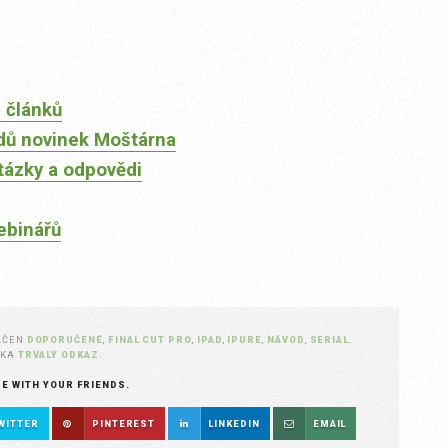
 článků
dů novinek Moštárna
tázky a odpovědi
ebinářů
AČEN
DOPORUČENÉ
,
FINAL CUT PRO
,
IPAD
,
IPURE
,
NÁVOD
,
SERIAL
.
ŽKA
TRVALÝ ODKAZ
.
RE WITH YOUR FRIENDS.
WITTER
PINTEREST
LINKEDIN
EMAIL