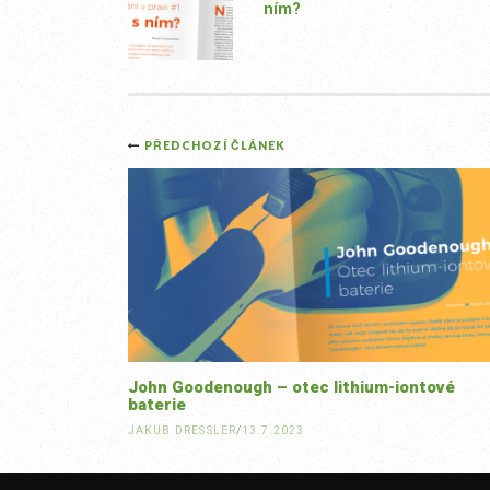
ním?
Post
PŘEDCHOZÍ ČLÁNEK
navigation
John Goodenough – otec lithium-iontové
baterie
JAKUB DRESSLER
/
13.7.2023