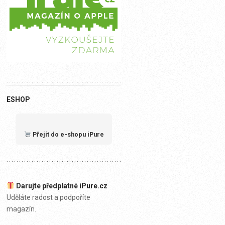
ESHOP
Přejít do e-shopu iPure
Darujte předplatné iPure.cz
Uděláte radost a podpoříte
magazín.