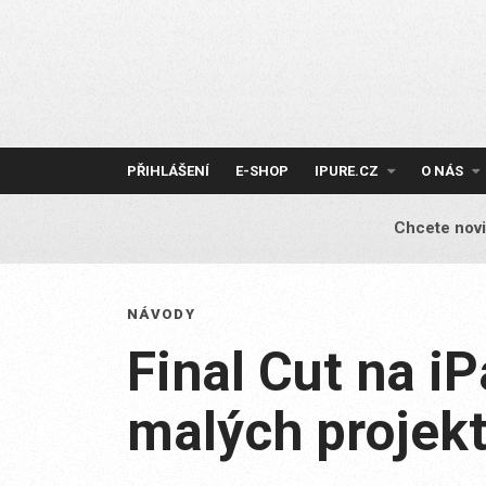
Skip
to
content
PŘIHLÁŠENÍ
E-SHOP
IPURE.CZ
O NÁS
Chcete novi
NÁVODY
Final Cut na iP
malých projek