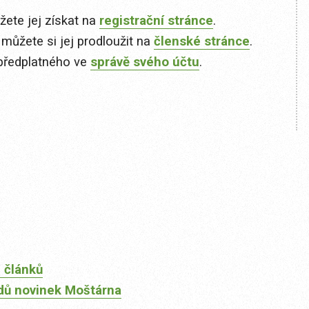
ete jej získat na
registrační stránce
.
 můžete si jej prodloužit na
členské stránce
.
předplatného ve
správě svého účtu
.
 článků
dů novinek Moštárna