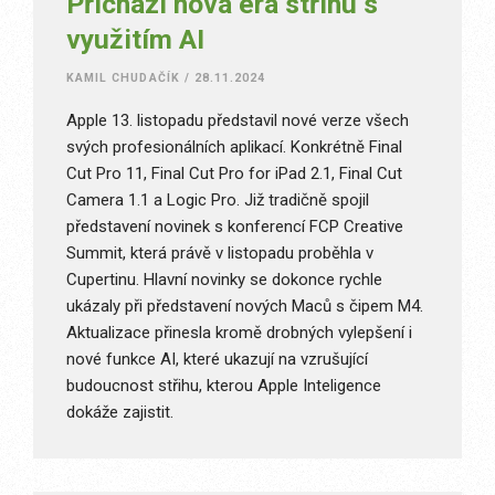
Přichází nová éra střihu s
využitím AI
KAMIL CHUDAČÍK
/
28.11.2024
Apple 13. listopadu představil nové verze všech
svých profesionálních aplikací. Konkrétně Final
Cut Pro 11, Final Cut Pro for iPad 2.1, Final Cut
Camera 1.1 a Logic Pro. Již tradičně spojil
představení novinek s konferencí FCP Creative
Summit, která právě v listopadu proběhla v
Cupertinu. Hlavní novinky se dokonce rychle
ukázaly při představení nových Maců s čipem M4.
Aktualizace přinesla kromě drobných vylepšení i
nové funkce AI, které ukazují na vzrušující
budoucnost střihu, kterou Apple Inteligence
dokáže zajistit.