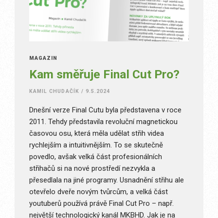
MAGAZÍN
Kam směřuje Final Cut Pro?
KAMIL CHUDAČÍK
/
9.5.2024
Dnešní verze Final Cutu byla představena v roce
2011. Tehdy představila revoluční magnetickou
časovou osu, která měla udělat střih videa
rychlejším a intuitivnějším. To se skutečně
povedlo, avšak velká část profesionálních
střihačů si na nové prostředí nezvykla a
přesedlala na jiné programy. Usnadnění střihu ale
otevřelo dveře novým tvůrcům, a velká část
youtuberů používá právě Final Cut Pro – např.
největší technologický kanál MKBHD. Jak je na