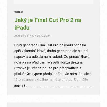
VIDEO
Jaký je Final Cut Pro 2 na
iPadu
JAN BŘEZINA
/
26.6.2024
První generace Final Cut Pro na iPadu přinesla
spíš zklamání. Nová, druhá generace ale situaci
napravila a udělala nám radost. Co přináší žhavá
novinka na iPad vám vysvětlí Honza Březina.
Stránka je určena pouze pro předplatitele s
příslušným typem předplatného. Je nám líto, ale k
této stránce aktuálně nemáte přístup. Co může
být špatně? Nejste…
ČÍST DÁL