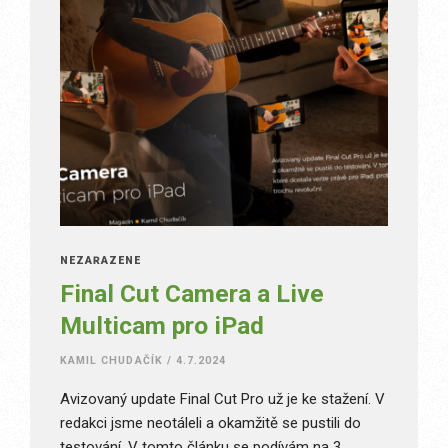
NEZAŘAZENÉ
Final Cut Camera a Live
Multicam pro iPad
KAMIL CHUDAČÍK
/
4.7.2024
Avizovaný update Final Cut Pro už je ke stažení. V
redakci jsme neotáleli a okamžitě se pustili do
testování. V tomto článku se podívám na 3