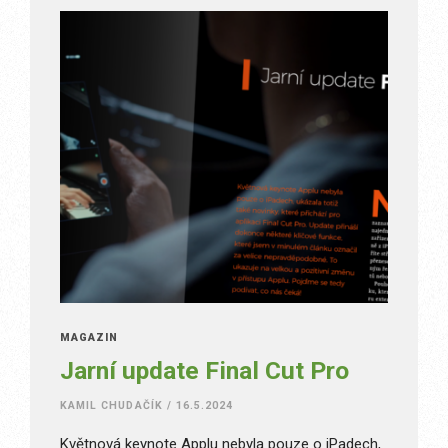
MAGAZÍN
Jarní update Final Cut Pro
KAMIL CHUDAČÍK
/
16.5.2024
Květnová keynote Applu nebyla pouze o iPadech,