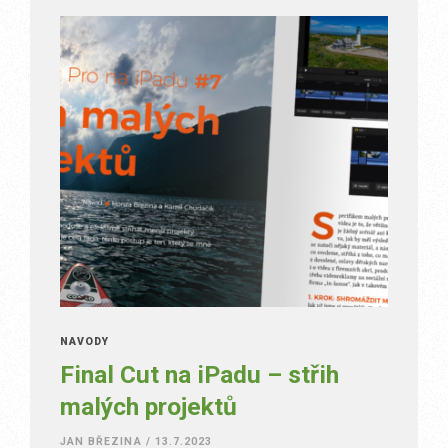
NÁVODY
Final Cut na iPadu – střih
malých projektů
JAN BŘEZINA
/
13.7.2023