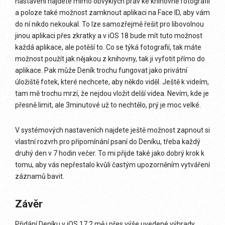
nastavení najdete mimo obvyklých práv ke knihovně fotografií
a poloze také možnost zamknout aplikaci na Face ID, aby vám
do ní nikdo nekoukal. To lze samozřejmě řešit pro libovolnou
jinou aplikaci přes zkratky a v iOS 18 bude mít tuto možnost
každá aplikace, ale potěší to. Co se týká fotografií, tak máte
možnost použít jak nějakou z knihovny, tak ji vyfotit přímo do
aplikace. Pak může Deník trochu fungovat jako privátní
úložiště fotek, které nechcete, aby někdo viděl. Ještě k videím,
tam mě trochu mrzí, že nejdou vložit delší videa. Nevím, kde je
přesně limit, ale 3minutové už to nechtělo, prý je moc velké.
V systémových nastaveních najdete ještě možnost zapnout si
vlastní rozvrh pro připomínání psaní do Deníku, třeba každý
druhý den v 7 hodin večer. To mi přijde také jako dobrý krok k
tomu, aby vás nepřestalo kvůli častým upozorněním vytváření
záznamů bavit.
Závěr
Přidání Deníku v iOS 17.2 mě i přes výše uvedené výhrady