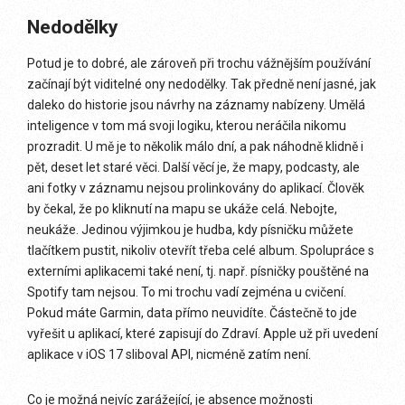
Nedodělky
Potud je to dobré, ale zároveň při trochu vážnějším používání
začínají být viditelné ony nedodělky. Tak předně není jasné, jak
daleko do historie jsou návrhy na záznamy nabízeny. Umělá
inteligence v tom má svoji logiku, kterou neráčila nikomu
prozradit. U mě je to několik málo dní, a pak náhodně klidně i
pět, deset let staré věci. Další věcí je, že mapy, podcasty, ale
ani fotky v záznamu nejsou prolinkovány do aplikací. Člověk
by čekal, že po kliknutí na mapu se ukáže celá. Nebojte,
neukáže. Jedinou výjimkou je hudba, kdy písničku můžete
tlačítkem pustit, nikoliv otevřít třeba celé album. Spolupráce s
externími aplikacemi také není, tj. např. písničky pouštěné na
Spotify tam nejsou. To mi trochu vadí zejména u cvičení.
Pokud máte Garmin, data přímo neuvidíte. Částečně to jde
vyřešit u aplikací, které zapisují do Zdraví. Apple už při uvedení
aplikace v iOS 17 sliboval API, nicméně zatím není.
Co je možná nejvíc zarážející, je absence možnosti