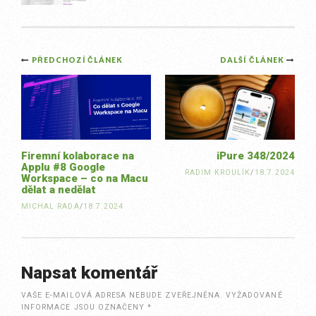
Post
PŘEDCHOZÍ ČLÁNEK
DALŠÍ ČLÁNEK
navigation
Firemní kolaborace na
iPure 348/2024
Applu #8 Google
RADIM KROULÍK
/
18.7.2024
Workspace – co na Macu
dělat a nedělat
MICHAL RADA
/
18.7.2024
Napsat komentář
VAŠE E-MAILOVÁ ADRESA NEBUDE ZVEŘEJNĚNA.
VYŽADOVANÉ
INFORMACE JSOU OZNAČENY
*