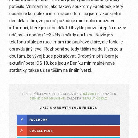
potěšilo. Vnímám ho jako takový soukromý Facebook, který
obsahuje komplexní informace o tom, co jsem v konkrétní
den dělal s tím, že po mě požaduje minimální množství
informací, které je nutno dělat. Obvykle pouze přepíšu název
události a dodám 1–3 věty a někdy ani to ne. Navíc je v
telefonu stále po ruce, mám rád papírové diáře, ale tohle je
opravdu jiný level. Rozhodně se tedy těším na další verze a
doufám, že vývoj bude pokračovat. Drobným příslibem je
aktuální beta iOS 18, kde jsou v Deníku minimálně nové
statistiky, takže už se těším na finální verzi.
TENTO PŘÍSPĚVEK BYL PUBLIKOVÁN V
NÁVODY
A OZNAČEN
DENÍK
,
DOPORUČENÉ
. ZÁLOŽKA
TRVALÝ ODKAZ
.
LIKE? SHARE WITH YOUR FRIENDS.
FACEBOOK
GOOGLE PLUS