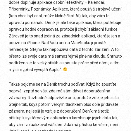
dobře doplňuje aplikace osobní efektivity – Kalendář,
Připomínky, Poznámky. Aplikace, která používá strojové učení
(kdo chce být cool, může klidně říkat AI) tak, aby vám to
opravdu pomáhalo. Deník je ale také aplikace, která potřebuje
opravdu hodně dopracovat, protože jí chybí základní funkce.
Zároveň je to snad jediná ze zásadních aplikací, která je jen a
pouze na iPhone. Na iPadu ani na MacBooku ji prostě
nehledejte. Stejně tak nepoužívá data z těchto zařízení. A to i
přesto, že svoje data má samozřejmě plně na cloudu. Shrnuto
podtrženo je to velký příslib a spousta práce před námi, a tím
myslím „před vývojáři Applu“.
Takže pojďme se na Deník trochu podívat. Když ho spustíte
poprvé, zeptá se vás, zda má sám dávat doporučení na
záznamy. Rozhodně odpovězte ano, protože zde je jeho síla.
Stejně tak, když potom velkým tlačítkem plus dole přidáváte
záznam, nejlepší je vzít je z doporučení. Deník má totiž
přístup k systémovým aplikacím a kombinuje jejich data tak,
aby vám vizualizoval váš den. Zda má přístup ke všem, není