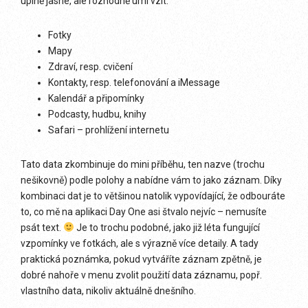
úplně jasné, ale rozhodně umí vzít:
Fotky
Mapy
Zdraví, resp. cvičení
Kontakty, resp. telefonování a iMessage
Kalendář a připomínky
Podcasty, hudbu, knihy
Safari – prohlížení internetu
Tato data zkombinuje do mini příběhu, ten nazve (trochu
nešikovně) podle polohy a nabídne vám to jako záznam. Díky
kombinaci dat je to většinou natolik vypovídající, že odbouráte
to, co mě na aplikaci Day One asi štvalo nejvíc – nemusíte
psát text.
Je to trochu podobné, jako již léta fungující
vzpomínky ve fotkách, ale s výrazně více detaily. A tady
praktická poznámka, pokud vytváříte záznam zpětně, je
dobré nahoře v menu zvolit použití data záznamu, popř.
vlastního data, nikoliv aktuálně dnešního.