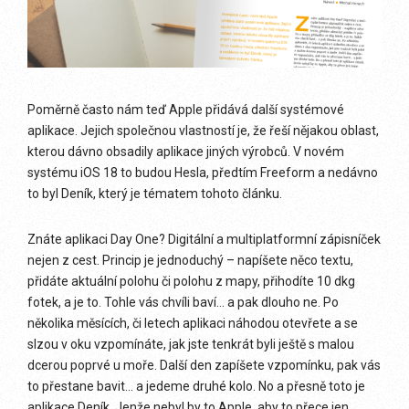
Poměrně často nám teď Apple přidává další systémové
aplikace. Jejich společnou vlastností je, že řeší nějakou oblast,
kterou dávno obsadily aplikace jiných výrobců. V novém
systému iOS 18 to budou Hesla, předtím Freeform a nedávno
to byl Deník, který je tématem tohoto článku.
Znáte aplikaci Day One? Digitální a multiplatformní zápisníček
nejen z cest. Princip je jednoduchý – napíšete něco textu,
přidáte aktuální polohu či polohu z mapy, přihodíte 10 dkg
fotek, a je to. Tohle vás chvíli baví… a pak dlouho ne. Po
několika měsících, či letech aplikaci náhodou otevřete a se
slzou v oku vzpomínáte, jak jste tenkrát byli ještě s malou
dcerou poprvé u moře. Další den zapíšete vzpomínku, pak vás
to přestane bavit… a jedeme druhé kolo. No a přesně toto je
aplikace Deník. Jenže nebyl by to Apple, aby to přece jen